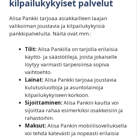
kilpailukykyiset palvelut
Alisa Pankki tarjoaa asiakkailleen laajan
valikoiman joustavia ja kilpailukykyisiä
pankkipalveluita. Näitä ovat mm.:
Tilit:
Alisa Pankilla on tarjolla erilaisia
käyttö- ja säästötilejä, joista jokaiselle
löytyy varmasti tarpeisiinsa sopiva
vaihtoehto.
Lainat:
Alisa Pankki tarjoaa joustavia
kulutusluottoja ja asuntolainoja
kilpailukykyiseen korkoon.
Sijoittaminen:
Alisa Pankin kautta voi
sijoittaa rahaa esimerkiksi osakkeisiin ja
rahastoihin.
Maksut:
Alisa Pankin mobiilisovelluksella
voi tehdä kätevästi ja nopeasti erilaisia