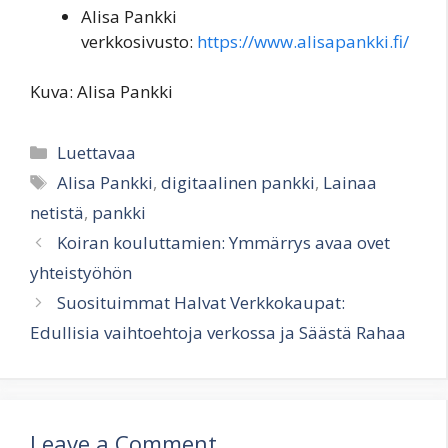
Alisa Pankki
verkkosivusto:
https://www.alisapankki.fi/
Kuva: Alisa Pankki
Categories
Luettavaa
Tags
Alisa Pankki
,
digitaalinen pankki
,
Lainaa
netistä
,
pankki
Koiran kouluttamien: Ymmärrys avaa ovet
yhteistyöhön
Suosituimmat Halvat Verkkokaupat:
Edullisia vaihtoehtoja verkossa ja Säästä Rahaa
Leave a Comment