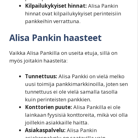
Kilpailukykyiset hinnat:
Alisa Pankin
hinnat ovat kilpailukykyiset perinteisiin
pankkeihin verrattuna.
Alisa Pankin haasteet
Vaikka Alisa Pankilla on useita etuja, sillä on
myös joitakin haasteita:
Tunnettuus:
Alisa Pankki on vielä melko
uusi toimija pankkimarkkinoilla, joten sen
tunnettuus ei ole vielä samalla tasolla
kuin perinteisten pankkien.
Konttorien puute:
Alisa Pankilla ei ole
lainkaan fyysisiä konttoreita, mikä voi olla
joillekin asiakkaille haitta.
Asiakaspalvelu:
Alisa Pankin
asiakaspalvelu on saatavilla vain