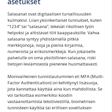
asetukset
Salasanat ovat digitaalisen turvallisuuden
kulmakivi. Liian yksinkertaiset tunnukset, kuten
“1234” tai “salasana”, tekevät rikollisen työn
helpoksi ja altistavat tilit kaappauksille. Vahva
salasana syntyy yhdistämällä pitkiä
merkkijonoja, isoja ja pieniä kirjaimia,
numeroita ja erikoismerkkejä. Kun jokaiselle
palvelulle on oma yksilöllinen salasana, riski
tietojen leviämisestä pienenee huomattavasti.
Monivaiheinen tunnistautuminen eli MFA (Multi-
Factor Authentication) on kehittynyt lisäsuoja,
jota kannattaa käyttää aina kun mahdollista. Se
voi tarkoittaa esimerkiksi koodin
vastaanottamista tekstiviestillä, biometrisen
tunnisteen käyttöä tai erillisen sovelluksen