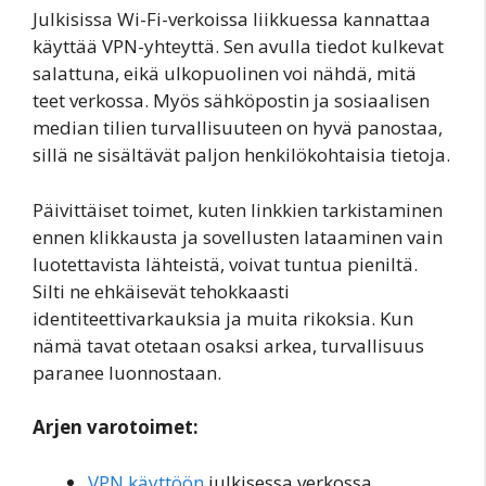
Julkisissa Wi-Fi-verkoissa liikkuessa kannattaa
käyttää VPN-yhteyttä. Sen avulla tiedot kulkevat
salattuna, eikä ulkopuolinen voi nähdä, mitä
teet verkossa. Myös sähköpostin ja sosiaalisen
median tilien turvallisuuteen on hyvä panostaa,
sillä ne sisältävät paljon henkilökohtaisia tietoja.
Päivittäiset toimet, kuten linkkien tarkistaminen
ennen klikkausta ja sovellusten lataaminen vain
luotettavista lähteistä, voivat tuntua pieniltä.
Silti ne ehkäisevät tehokkaasti
identiteettivarkauksia ja muita rikoksia. Kun
nämä tavat otetaan osaksi arkea, turvallisuus
paranee luonnostaan.
Arjen varotoimet:
VPN käyttöön
julkisessa verkossa