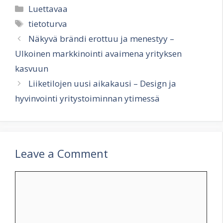
Categories
Luettavaa
Tags
tietoturva
Näkyvä brändi erottuu ja menestyy –
Ulkoinen markkinointi avaimena yrityksen
kasvuun
Liiketilojen uusi aikakausi – Design ja
hyvinvointi yritystoiminnan ytimessä
Leave a Comment
Comment