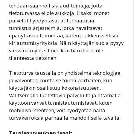
tehdään säännöllisiä auditointeja, jotta
tietoturvassa ei ole aukkoja. Lisäksi monet
palvelut hyödyntävät automaattisia
tunnistusjärjestelmiä, jotka havaitsevat
epäilyttävää toimintaa, kuten poikkeuksellisia
kirjautumisyrityksiä. Näin käyttäjän suoja pysyy
vahvana myös silloin, kun hän itse ei ole
tilanteesta tietoinen.
Tietoturva taustalla on yhdistelmä teknologiaa
ja valvontaa, mutta se toimii parhaiten, kun
käyttäjäkin osallistuu kokonaisuuteen.
Valitsemalla luotettavia palveluita ja ottamalla
käyttöön vahvat tunnistautumistavat, kuten
mobiilivarmenteen, voit hyödyntää näitä
turvakerroksia parhaalla mahdollisella tavalla.
Taustasuojauksen tasot: