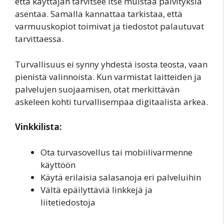
että käyttäjän tarvitsee itse muistaa päivityksiä
asentaa. Samalla kannattaa tarkistaa, että
varmuuskopiot toimivat ja tiedostot palautuvat
tarvittaessa.
Turvallisuus ei synny yhdestä isosta teosta, vaan
pienistä valinnoista. Kun varmistat laitteiden ja
palvelujen suojaamisen, otat merkittävän
askeleen kohti turvallisempaa digitaalista arkea.
Vinkkilista:
Ota turvasovellus tai mobiilivarmenne
käyttöön
Käytä erilaisia salasanoja eri palveluihin
Vältä epäilyttäviä linkkejä ja
liitetiedostoja