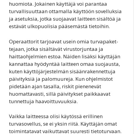
huomiota. Jokainen käyttäjä voi parantaa
turvallisuuttaan ottamalla käyttöön sovelluksia
ja asetuksia, jotka suojaavat laitteen sisältöä ja
estävät ulkopuolisia pääsemästä tietoihin.
Operaattorit tarjoavat usein omia turvapaket­
tejaan, jotka sisältävät virustorjuntaa ja
haittaohjelmien estoa. Näiden lisäksi käyttäjän
kannattaa hyödyntää laitteen omaa suojausta,
kuten käyttöjärjestelmän sisäänrakennettuja
päivityksiä ja palomuureja. Kun ohjelmistot
pidetään ajan tasalla, riskit pienenevät
huomattavasti, sillä päivitykset paikkaavat
tunnettuja haavoittuvuuksia.
Vaikka laitteessa olisi käytössä erillinen
turvasovellus, se ei yksin riitä. Käyttäjän omat
toimintatavat vaikuttavat suuresti tietoturvaan.