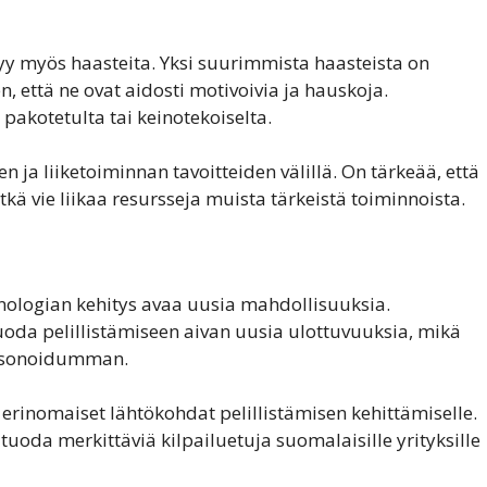
ttyy myös haasteita. Yksi suurimmista haasteista on
en, että ne ovat aidosti motivoivia ja hauskoja.
 pakotetulta tai keinotekoiselta.
 ja liiketoiminnan tavoitteiden välillä. On tärkeää, että
ätkä vie liikaa resursseja muista tärkeistä toiminnoista.
eknologian kehitys avaa uusia mahdollisuuksia.
tuoda pelillistämiseen aivan uusia ulottuvuuksia, mikä
ersonoidumman.
rinomaiset lähtökohdat pelillistämisen kehittämiselle.
tuoda merkittäviä kilpailuetuja suomalaisille yrityksille