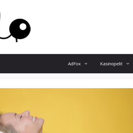
AdFox
Kasinopelit