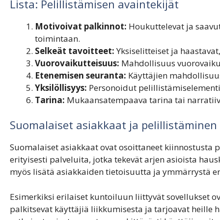
Lista: Pelillistämisen avaintekijät
Motivoivat palkinnot:
Houkuttelevat ja saavut
toimintaan.
Selkeät tavoitteet:
Yksiselitteiset ja haastavat
Vuorovaikutteisuus:
Mahdollisuus vuorovaikut
Etenemisen seuranta:
Käyttäjien mahdollisuu
Yksilöllisyys:
Personoidut pelillistämiselementi
Tarina:
Mukaansatempaava tarina tai narratiiv
Suomalaiset asiakkaat ja pelillistäminen
Suomalaiset asiakkaat ovat osoittaneet kiinnostusta pel
erityisesti palveluita, jotka tekevät arjen asioista ha
myös lisätä asiakkaiden tietoisuutta ja ymmärrystä eri
Esimerkiksi erilaiset kuntoiluun liittyvät sovellukse
palkitsevat käyttäjiä liikkumisesta ja tarjoavat heille 