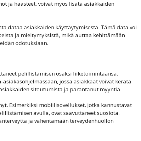
nnot ja haasteet, voivat myös lisätä asiakkaiden
sta dataa asiakkaiden käyttäytymisestä. Tämä data voi
rpeista ja mieltymyksistä, mikä auttaa kehittämään
heidän odotuksiaan.
taneet pelillistämisen osaksi liiketoimintaansa.
a-asiakasohjelmassaan, jossa asiakkaat voivat kerätä
t asiakkaiden sitoutumista ja parantanut myyntiä.
yt. Esimerkiksi mobiilisovellukset, jotka kannustavat
lillistämisen avulla, ovat saavuttaneet suosiota.
santerveyttä ja vähentämään terveydenhuollon