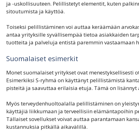
ja -uskollisuuteen. Pelillistetyt elementit, kuten palki
sitoutumista ja käyttöä.
Toiseksi pelillistäminen voi auttaa keräämään arvoka
antaa yrityksille syvällisempää tietoa asiakkaiden ta
tuotteita ja palveluja entistä paremmin vastaamaan 
Suomalaiset esimerkit
Monet suomalaiset yritykset ovat menestyksellisesti ot
Esimerkiksi S-ryhmä on käyttänyt pelillistämistä kant
pisteitä ja saavuttaa erilaisia etuja. Tämä on lisänny
Myös terveydenhuoltoalalla pelillistäminen on yleistyn
käyttäjiä liikkumaan ja terveellisiin elämäntapoihin pe
Tällaiset sovellukset voivat auttaa parantamaan kan
kustannuksia pitkällä aikavälillä.