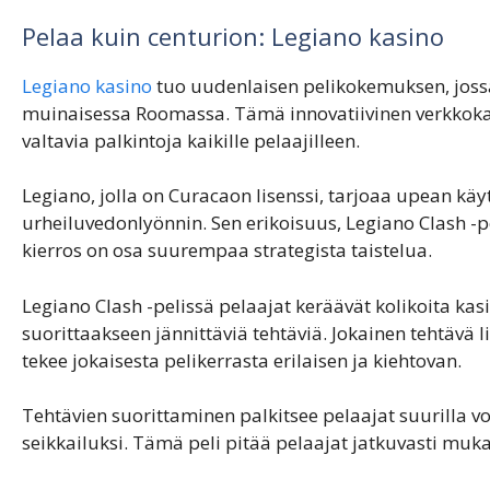
Pelaa kuin centurion: Legiano kasino
Legiano kasino
tuo uudenlaisen pelikokemuksen, jossa 
muinaisessa Roomassa. Tämä innovatiivinen verkkokas
valtavia palkintoja kaikille pelaajilleen.
Legiano, jolla on Curacaon lisenssi, tarjoaa upean käy
urheiluvedonlyönnin. Sen erikoisuus, Legiano Clash -pe
kierros on osa suurempaa strategista taistelua.
Legiano Clash -pelissä pelaajat keräävät kolikoita ka
suorittaakseen jännittäviä tehtäviä. Jokainen tehtävä
tekee jokaisesta pelikerrasta erilaisen ja kiehtovan.
Tehtävien suorittaminen palkitsee pelaajat suurilla v
seikkailuksi. Tämä peli pitää pelaajat jatkuvasti mukan