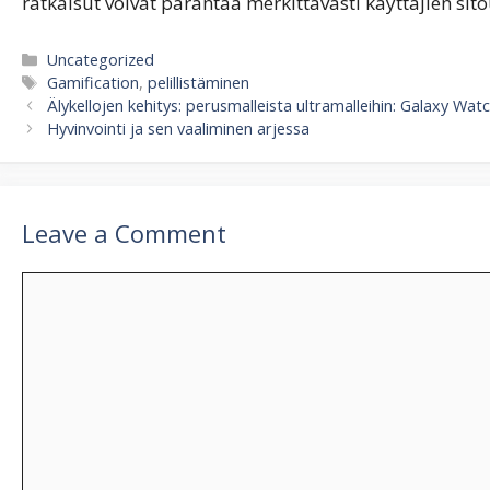
ratkaisut voivat parantaa merkittävästi käyttäjien sit
Categories
Uncategorized
Tags
Gamification
,
pelillistäminen
Älykellojen kehitys: perusmalleista ultramalleihin: Galaxy Wat
Hyvinvointi ja sen vaaliminen arjessa
Leave a Comment
Comment