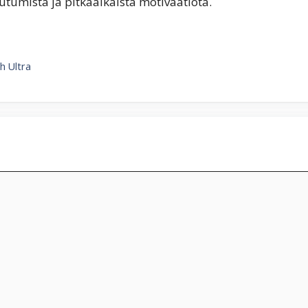
outumista ja pitkäaikaista motivaatiota.
ch Ultra