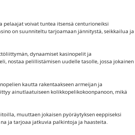
pelaajat voivat tuntea itsensä centurioneiksi
ino on suunniteltu tarjoamaan jännitystä, seikkailua ja
ttöliittymän, dynaamiset kasinopelit ja
li, nostaa pelillistämisen uudelle tasolle, jossa jokainen
sinopelien kautta rakentaakseen armeijan ja
 liittyy ainutlaatuiseen kolikkopelikokoonpanoon, mikä
oitoilla, muuttaen jokaisen pyöräytyksen eeppiseksi
a ja tarjoaa jatkuvia palkintoja ja haasteita.