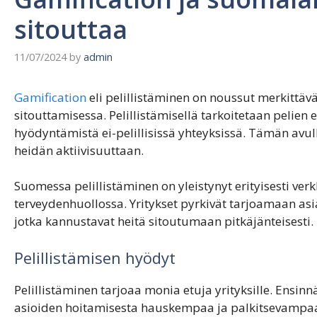
sitouttaa
11/07/2024
by
admin
Gamification
eli pelillistäminen on noussut merkittävä
sitouttamisessa. Pelillistämisellä tarkoitetaan pelien 
hyödyntämistä ei-pelillisissä yhteyksissä. Tämän avu
heidän aktiivisuuttaan.
Suomessa pelillistäminen on yleistynyt erityisesti ve
terveydenhuollossa. Yritykset pyrkivät tarjoamaan asi
jotka kannustavat heitä sitoutumaan pitkäjänteisesti.
Pelillistämisen hyödyt
Pelillistäminen tarjoaa monia etuja yrityksille. Ensi
asioiden hoitamisesta hauskempaa ja palkitsevampaa