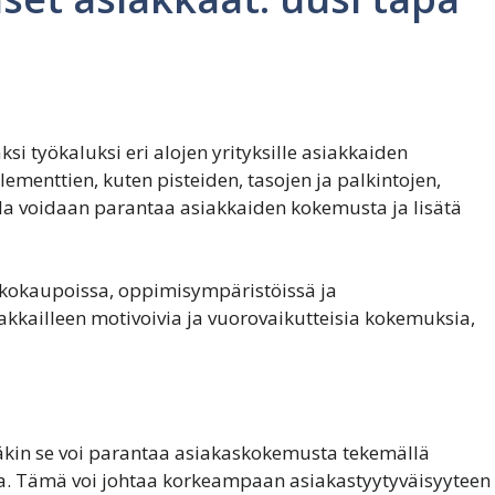
ksi työkaluksi eri alojen yrityksille asiakkaiden
elementtien, kuten pisteiden, tasojen ja palkintojen,
lla voidaan parantaa asiakkaiden kokemusta ja lisätä
rkkokaupoissa, oppimisympäristöissä ja
akkailleen motivoivia ja vuorovaikutteisia kokemuksia,
nnäkin se voi parantaa asiakaskokemusta tekemällä
. Tämä voi johtaa korkeampaan asiakastyytyväisyyteen