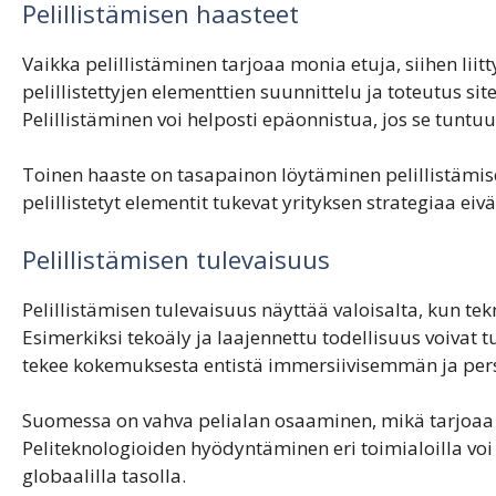
Pelillistämisen haasteet
Vaikka pelillistäminen tarjoaa monia etuja, siihen lii
pelillistettyjen elementtien suunnittelu ja toteutus sit
Pelillistäminen voi helposti epäonnistua, jos se tuntuu
Toinen haaste on tasapainon löytäminen pelillistämisen
pelillistetyt elementit tukevat yrityksen strategiaa eiv
Pelillistämisen tulevaisuus
Pelillistämisen tulevaisuus näyttää valoisalta, kun t
Esimerkiksi tekoäly ja laajennettu todellisuus voivat 
tekee kokemuksesta entistä immersiivisemmän ja p
Suomessa on vahva pelialan osaaminen, mikä tarjoaa e
Peliteknologioiden hyödyntäminen eri toimialoilla voi 
globaalilla tasolla.