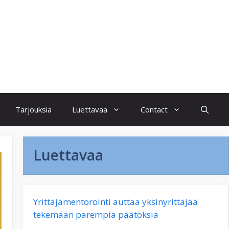
Tarjouksia
Luettavaa
Contact
Luettavaa
Yrittäjämentorointi auttaa yksinyrittäjää
tekemään parempia päätöksiä