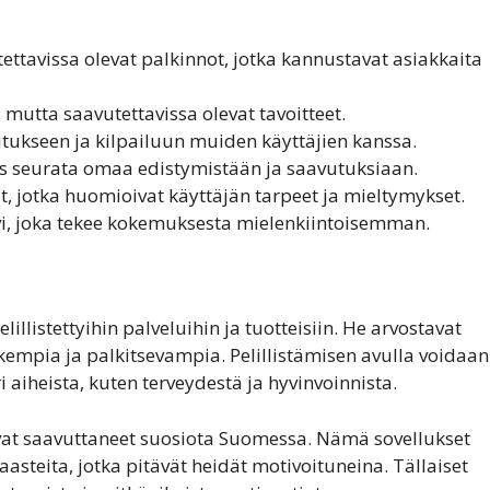
ettavissa olevat palkinnot, jotka kannustavat asiakkaita
, mutta saavutettavissa olevat tavoitteet.
ukseen ja kilpailuun muiden käyttäjien kanssa.
s seurata omaa edistymistään ja saavutuksiaan.
t, jotka huomioivat käyttäjän tarpeet ja mieltymykset.
i, joka tekee kokemuksesta mielenkiintoisemman.
illistettyihin palveluihin ja tuotteisiin. He arvostavat
uskempia ja palkitsevampia. Pelillistämisen avulla voidaan
 aiheista, kuten terveydestä ja hyvinvoinnista.
t ovat saavuttaneet suosiota Suomessa. Nämä sovellukset
haasteita, jotka pitävät heidät motivoituneina. Tällaiset