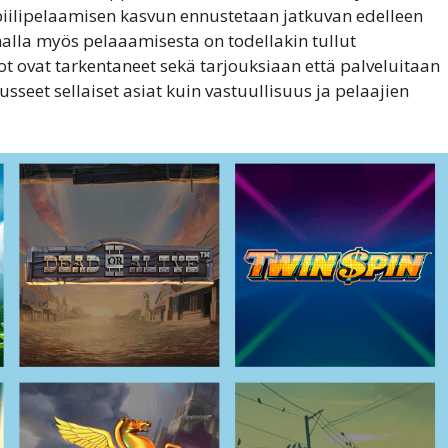
biilipelaamisen kasvun ennustetaan jatkuvan edelleen
malla myös pelaaamisesta on todellakin tullut
t ovat tarkentaneet sekä tarjouksiaan että palveluitaan
sseet sellaiset asiat kuin vastuullisuus ja pelaajien