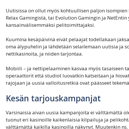
Uutisissa on ollut myös kohtuullisen paljon isompien 
Relax Gamingistä, tai Evolution Gamingin ja NetEntin
kansainvälisemmäksi pelitoimittajaksi.
Kuumina kesäpäivinä eivät pelaajat todellakaan jaksa
oma älypuhelin ja lähdetään selailemaan uutisia ja s
nettikasinoita, ja niiden tarjontaa.
Mobiili – ja nettipelaaminen kasvaa myös tasaiseen t
operaattorit että studiot luovatkin katseitaan ja hiova
rajojaan ja uusia valloitusretkiä ovat päässeet tekem
Kesän tarjouskampanjat
Varsinaisia aivan uusia kampanjoita ei välttämättä ol
tuonut eri kasinoille kaikenlaisia kilpailuja ja pelikoh
välttämättä kaikilla kasinoilla näkynyt. Muutenkin ns