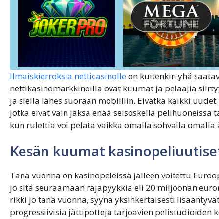
Ilmaiskierroksia netticasinolle
on kuitenkin yhä saatav
nettikasinomarkkinoilla ovat kuumat ja pelaajia siirtyy
ja siellä lähes suoraan mobiiliin. Eivätkä kaikki uudet
jotka eivät vain jaksa enää seisoskella pelihuoneissa
kun rulettia voi pelata vaikka omalla sohvalla omalla ä
Kesän kuumat kasinopeliuutise
Tänä vuonna on kasinopeleissä jälleen voitettu Euroo
jo sitä seuraamaan rajapyykkiä eli 20 miljoonan eu
rikki jo tänä vuonna, syynä yksinkertaisesti lisääntyv
progressiivisia jättipotteja tarjoavien pelistudioiden k