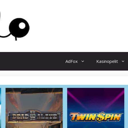
AdFox
Kasinopelit