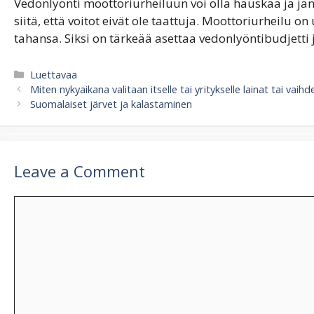
Vedonlyönti moottoriurheiluun voi olla hauskaa ja jän
siitä, että voitot eivät ole taattuja. Moottoriurheilu o
tahansa. Siksi on tärkeää asettaa vedonlyöntibudjetti
Categories
Luettavaa
Miten nykyaikana valitaan itselle tai yritykselle lainat tai vaih
Suomalaiset järvet ja kalastaminen
Leave a Comment
Comment