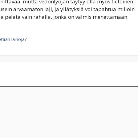
nittävää, mutta vedonlyöjän täytyy olla myös tietoinen
n usein arvaamaton laji, ja yllätyksiä voi tapahtua milloin
 ja pelata vain rahalla, jonka on valmis menettämään.
detaan lainoja?