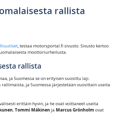
omalaisesta rallista
lliuutiset
, testaa motorsportal.fi sivusto. Sivusto kertoo
suomalaisesta moottoriurheilusta.
esta rallista
a, ja Suomessa se on erityisen suosittu laji.
rallimaista, ja Suomessa järjestetään vuosittain useita
lisesti erittäin hyvin, ja he ovat voittaneet useita
kunen
,
Tommi Mäkinen
ja
Marcus Grönholm
ovat