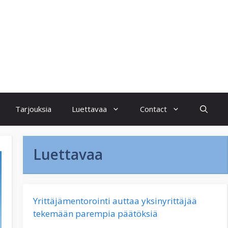
Tarjouksia
Luettavaa
Contact
Luettavaa
Yrittäjämentorointi auttaa yksinyrittäjää
tekemään parempia päätöksiä