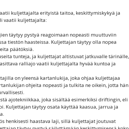
atii kuljettajalta erityistä taitoa, keskittymiskykyä ja
 vaatii kuljettajalta:
ttajien täytyy pystyä reagoimaan nopeasti muuttuviin
ssa tiestön haasteissa. Kuljettajan täytyy olla nopea
ita päätöksiä.
eita tunteja, ja kuljettajat altistuvat jatkuvalle tärinälle,
 rasittava ralliajo vaatii kuljettajalta hyvää kuntoa ja
ttajilla on yleensä kartanlukija, joka ohjaa kuljettajaa
rtanlukijan ohjeita nopeasti ja tulkita ne oikein, jotta hän
vallisesti.
istä ajotekniikkaa, joka sisältää esimerkiksi driftingin, eli
i. Kuljettajan täytyy osata käyttää kaasua, jarrua ja
a.
 henkisesti haastava laji, sillä kuljettajat joutuvat
uljettajan täytyy pystyä säilyttämään keskittymisensä koko