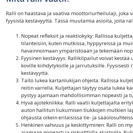
Ralli on haastava ja vaativa moottoriurheilulaji, joka va
fyysistä kestävyyttä. Tässä muutamia asioita, joita ralli
Nopeat refleksit ja reaktiokyky: Rallissa kulje
tilanteisiin, kuten mutkissa, hyppyreissä ja mui
havainnoimaan ympäristöään ja tekemään nope
Fyysinen kestävyys: Rallikilpailut voivat kestää us
koville kiihdytyksille ja jarrutuksille. Fyysisesti
kestävyyttä.
Taito lukea kartanlukijan ohjeita: Rallissa kulje
reitin varrella. Kuljettajan täytyy osata lukea ka
pystyy ajamaan mahdollisimman nopeasti ja tur
Hyvä ajotekniikka: Ralli vaatii kuljettajalta erity
auton hallitun liukumisen tiukkojen mutkien läp
ohjausta oikein erilaisissa tie- ja sääolosuhteiss
Henkinen vahvuus ja keskittyminen: Ralli on myös
ajamaan nopeasti ja riskialttiilla alustoilla. K