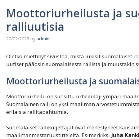
Moottoriurheilusta ja su
ralliuutisia
20/02/2023
by
admin
Oletko miettinyt sivustoa, mistä lukisit suomalaiset
ra
uutiset pääosin suomalaisesta rallista ja muustakin 
Moottoriurheilusta ja suomalais
Moottoriurheilu on suosittu urheilulaji ympäri maailma
Suomalainen ralli on yksi maailman arvostetuimmista 
erilaisia rallitapahtumia.
Suomalaiset rallikuljettajat ovat menestyneet kansainvä
maailmanmestaruustitteleitä. Esimerkiksi
Juha Kank