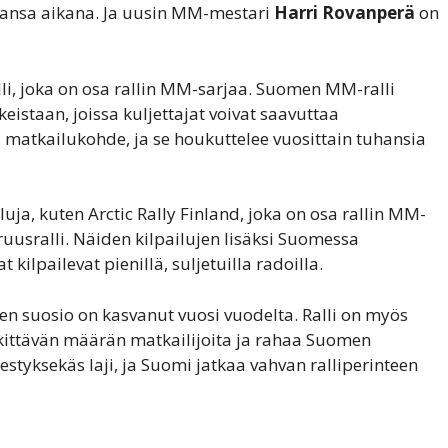
uransa aikana. Ja uusin MM-mestari
Harri Rovanperä
on
i, joka on osa rallin MM-sarjaa. Suomen MM-ralli
keistaan, joissa kuljettajat voivat saavuttaa
atkailukohde, ja se houkuttelee vuosittain tuhansia
uja, kuten Arctic Rally Finland, joka on osa rallin MM-
uusralli. Näiden kilpailujen lisäksi Suomessa
t kilpailevat pienillä, suljetuilla radoilla.
sen suosio on kasvanut vuosi vuodelta. Ralli on myös
rkittävän määrän matkailijoita ja rahaa Suomen
styksekäs laji, ja Suomi jatkaa vahvan ralliperinteen