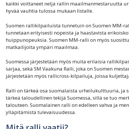
kaikki voittaneet neljä rallin maailmanmestaruutta 
hyvää vauhtia tulossa mukaan listalle.
Suomen rallikilpailuista tunnetuin on Suomen MM-rall
tunnetaan erityisesti nopeista ja haastavista erikoisko
huippunopeuksia. Suomen MM-ralli on myös suosittu m
matkailijoita ympäri maailmaa.
Suomessa järjestetään myös muita erilaisia rallikilpail
sarjaa, sekä SM Vaakuna Ralli, joka on Suomen mestar
järjestetään myös rallicross-kilpailuja, joissa kuljettaja
Ralli on tärkeä osa suomalaista urheilukulttuuria, ja 
tärkeä taloudellinen tekijä Suomessa, sillä se tuo me
talouteen. Suomalainen ralli on edelleen vahva ja mene
ylläpitämistä tulevaisuudessa.
Mitä ralli vaatii?