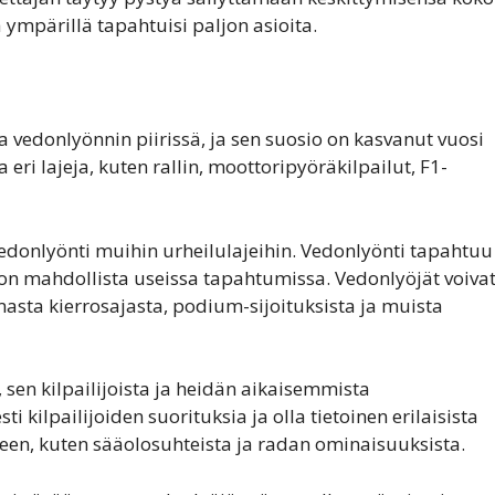
 ympärillä tapahtuisi paljon asioita.
a vedonlyönnin piirissä, ja sen suosio on kasvanut vuosi
ri lajeja, kuten rallin, moottoripyöräkilpailut, F1-
edonlyönti muihin urheilulajeihin. Vedonlyönti tapahtuu
 on mahdollista useissa tapahtumissa. Vedonlyöjät voiva
masta kierrosajasta, podium-sijoituksista ja muista
 sen kilpailijoista ja heidän aikaisemmista
i kilpailijoiden suorituksia ja olla tietoinen erilaisista
kseen, kuten sääolosuhteista ja radan ominaisuuksista.