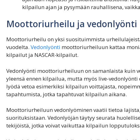
kilpailun ajan ja pysymään rauhallisena, vaikka
Moottoriurheilu ja vedonlyönti
Moottoriurheilu on yksi suosituimmista urheilulajeist
vuodelta.
Vedonlyönti
moottoriurheiluun kattaa monia e
kilpailut ja NASCAR-kilpailut.
Vedonlyönti moottoriurheiluun on samanlaista kuin v
yleensä ennen kilpailua, mutta myös live-vedonlyönti
lyödä vetoa esimerkiksi kilpailun voittajasta, nopeim
tapahtumista, jotka tapahtuvat kilpailun aikana.
Moottoriurheiluun vedonlyöminen vaatii tietoa lajista,
suorituksistaan. Vedonlyöjän täytyy seurata huolellisest
tekijöistä, jotka voivat vaikuttaa kilpailun lopputulo