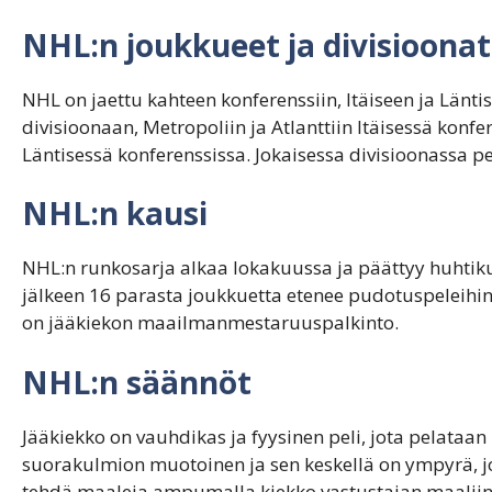
NHL:n joukkueet ja divisioonat
NHL on jaettu kahteen konferenssiin, Itäiseen ja Länti
divisioonaan, Metropoliin ja Atlanttiin Itäisessä kon
Läntisessä konferenssissa. Jokaisessa divisioonassa 
NHL:n kausi
NHL:n runkosarja alkaa lokakuussa ja päättyy huhtik
jälkeen 16 parasta joukkuetta etenee pudotuspeleihin,
on jääkiekon maailmanmestaruuspalkinto.
NHL:n säännöt
Jääkiekko on vauhdikas ja fyysinen peli, jota pelataan
suorakulmion muotoinen ja sen keskellä on ympyrä, j
tehdä maaleja ampumalla kiekko vastustajan maaliin. 