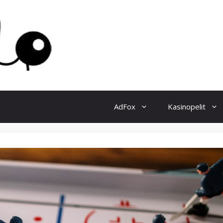
AdFox
Kasinopelit