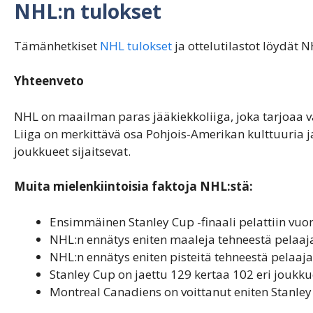
NHL:n tulokset
Tämänhetkiset
NHL tulokset
ja ottelutilastot löydät N
Yhteenveto
NHL on maailman paras jääkiekkoliiga, joka tarjoaa va
Liiga on merkittävä osa Pohjois-Amerikan kulttuuria ja 
joukkueet sijaitsevat.
Muita mielenkiintoisia faktoja NHL:stä:
Ensimmäinen Stanley Cup -finaali pelattiin vuo
NHL:n ennätys eniten maaleja tehneestä pelaaja
NHL:n ennätys eniten pisteitä tehneestä pelaaja
Stanley Cup on jaettu 129 kertaa 102 eri joukku
Montreal Canadiens on voittanut eniten Stanley