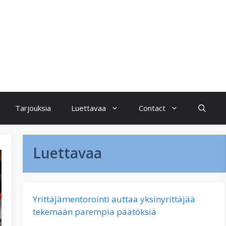
Tarjouksia
Luettavaa
Contact
Luettavaa
Yrittäjämentorointi auttaa yksinyrittäjää
tekemään parempia päätöksiä