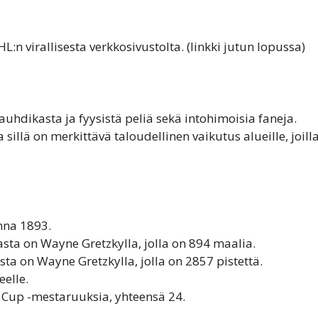
HL:n virallisesta verkkosivustolta. (linkki jutun lopussa)
uhdikasta ja fyysistä peliä sekä intohimoisia faneja.
sillä on merkittävä taloudellinen vaikutus alueille, joill
nna 1893.
sta on Wayne Gretzkylla, jolla on 894 maalia.
sta on Wayne Gretzkylla, jolla on 2857 pistettä.
eelle.
 Cup -mestaruuksia, yhteensä 24.