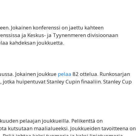
seen. Jokainen konferenssi on jaettu kahteen
ferenssissa ja Keskus- ja Tyynenmeren divisioonaan
pelaa kahdeksan joukkuetta.
uussa. Jokainen joukkue
pelaa
82 ottelua. Runkosarjan
 jotka huipentuvat Stanley Cupin finaaliin. Stanley Cup
 kuuden pelaajan joukkueilla. Pelikenttä on
ota kutsutaan maalialueeksi. Joukkueiden tavoitteena on
Peliä johtaa kaksi tuomaria ja kaksi linjatuomaria.