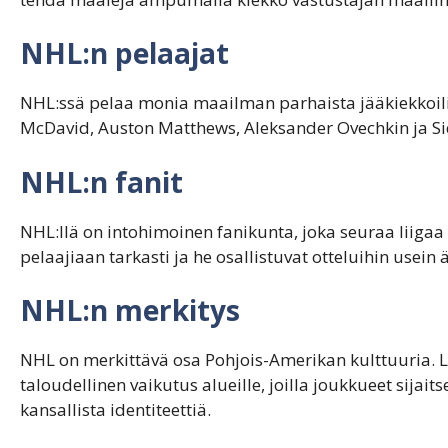
NHL:n pelaajat
NHL:ssä pelaa monia maailman parhaista jääkiekkoili
McDavid, Auston Matthews, Aleksander Ovechkin ja Si
NHL:n fanit
NHL:llä on intohimoinen fanikunta, joka seuraa liiga
pelaajiaan tarkasti ja he osallistuvat otteluihin usein 
NHL:n merkitys
NHL on merkittävä osa Pohjois-Amerikan kulttuuria. Li
taloudellinen vaikutus alueille, joilla joukkueet sija
kansallista identiteettiä.