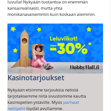
luvulla! Nykyään tuotantoa on enemmän
kansainvälisesti, mutta yhtä
monikanavaisemmin kuin koskaan aiemmin.
Kasinotarjoukset
Nykyään etsimme tarjouksia netistä
tarjotaksemme niitä sivustomme kautta
kasinopelien ystäville. Myös
parhaat
nettipelit
löydät avullamme.