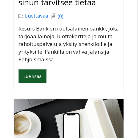
sinun tarvitsee tietää
Luettavaa
(0)
Resurs Bank on ruotsalainen pankki, joka
tarjoaa lainoja, luottokortteja ja muita
rahoituspalveluja yksityishenkilöille ja
yrityksille. Pankilla on vahva jalansija
Pohjoismaissa…
Lue lisää