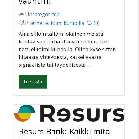
vauhtiin!
Uncategorized
internet ei toimi kunnolla
(0)
Aina silloin tällöin jokainen meistä
kohtaa sen turhauttavan hetken, kun
netti ei toimi kunnolla. Olipa kyse sitten
hitaasta yhteydestä, katkeilevasta
signaalista tai täydellisestä…
Lue lisää
Resurs Bank: Kaikki mitä