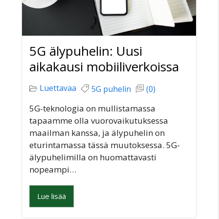
5G älypuhelin: Uusi
aikakausi mobiiliverkoissa
Luettavaa
5G puhelin
(0)
5G-teknologia on mullistamassa
tapaamme olla vuorovaikutuksessa
maailman kanssa, ja älypuhelin on
eturintamassa tässä muutoksessa. 5G-
älypuhelimilla on huomattavasti
nopeampi…
Lue lisää