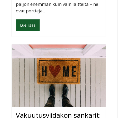
paljon enemmän kuin vain laitteita – ne
ovat portteja…
Lue lisää
Vakuutusviidakon sankarit: