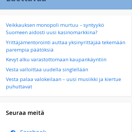
Veikkauksen monopoli murtuu – syntyykö
Suomeen aidosti uusi kasinomarkkina?
Yrittäjämentorointi auttaa yksinyrittäjää tekemään
parempia päätöksiä
Kevyt alku varastottomaan kaupankäyntiin
Vesta valloittaa uudella singlellään
Vesta palaa valokeilaan – uusi musiikki ja kiertue
puhuttavat
Seuraa meitä