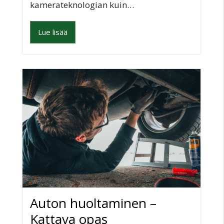
kamerateknologian kuin…
Lue lisää
Auton huoltaminen –
Kattava opas