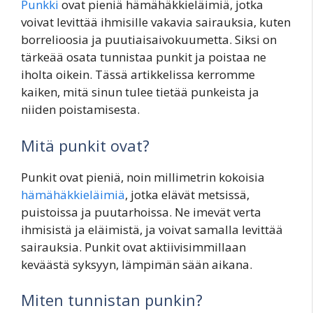
Punkki
ovat pieniä hämähäkkieläimiä, jotka
voivat levittää ihmisille vakavia sairauksia, kuten
borrelioosia ja puutiaisaivokuumetta. Siksi on
tärkeää osata tunnistaa punkit ja poistaa ne
iholta oikein. Tässä artikkelissa kerromme
kaiken, mitä sinun tulee tietää punkeista ja
niiden poistamisesta.
Mitä punkit ovat?
Punkit ovat pieniä, noin millimetrin kokoisia
hämähäkkieläimiä
, jotka elävät metsissä,
puistoissa ja puutarhoissa. Ne imevät verta
ihmisistä ja eläimistä, ja voivat samalla levittää
sairauksia. Punkit ovat aktiivisimmillaan
keväästä syksyyn, lämpimän sään aikana.
Miten tunnistan punkin?