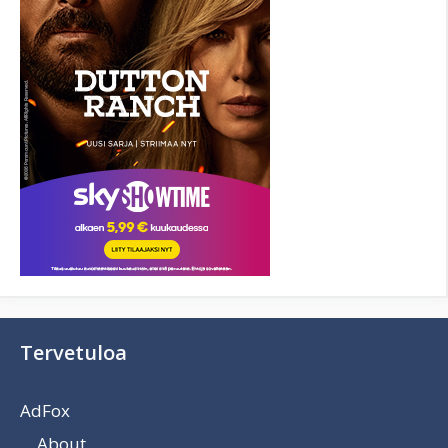
Tervetuloa
AdFox
About