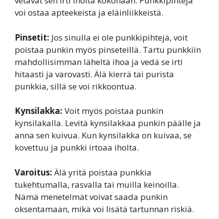
vetävät sen irti iholta kokonaan. Punkkipihtejä
voi ostaa apteekeista ja eläinliikkeistä.
Pinsetit:
Jos sinulla ei ole punkkipihtejä, voit
poistaa punkin myös pinseteillä. Tartu punkkiin
mahdollisimman läheltä ihoa ja vedä se irti
hitaasti ja varovasti. Älä kierrä tai purista
punkkia, sillä se voi rikkoontua.
Kynsilakka:
Voit myös poistaa punkin
kynsilakalla. Levitä kynsilakkaa punkin päälle ja
anna sen kuivua. Kun kynsilakka on kuivaa, se
kovettuu ja punkki irtoaa iholta.
Varoitus:
Älä yritä poistaa punkkia
tukehtumalla, rasvalla tai muilla keinoilla.
Nämä menetelmät voivat saada punkin
oksentamaan, mikä voi lisätä tartunnan riskiä.