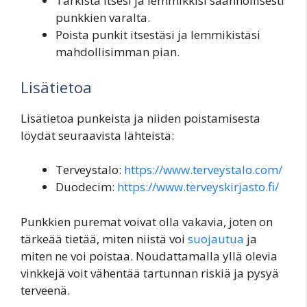
Tarkista itsesi ja lemmikkisi säännöllisesti
punkkien varalta.
Poista punkit itsestäsi ja lemmikistäsi
mahdollisimman pian.
Lisätietoa
Lisätietoa punkeista ja niiden poistamisesta
löydät seuraavista lähteistä:
Terveystalo:
https://www.terveystalo.com/
Duodecim:
https://www.terveyskirjasto.fi/
Punkkien puremat voivat olla vakavia, joten on
tärkeää tietää, miten niistä voi
suojautua
ja
miten ne voi poistaa. Noudattamalla yllä olevia
vinkkejä voit vähentää tartunnan riskiä ja pysyä
terveenä.