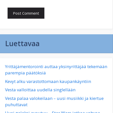
Luettavaa
Yrittäjämentorointi auttaa yksinyrittäjää tekemään
parempia päätöksiä
Kevyt alku varastottomaan kaupankäyntiin
Vesta valloittaa uudella singlellään
Vesta palaa valokeilaan – uusi musiikki ja kiertue
puhuttavat
Uusi galaksi avautuu – Star Wars jatkaa vahvaa