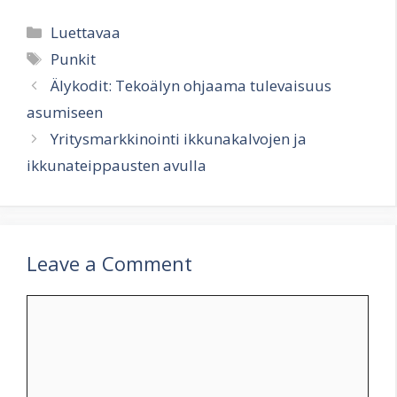
Categories
Luettavaa
Tags
Punkit
Älykodit: Tekoälyn ohjaama tulevaisuus
asumiseen
Yritysmarkkinointi ikkunakalvojen ja
ikkunateippausten avulla
Leave a Comment
Comment