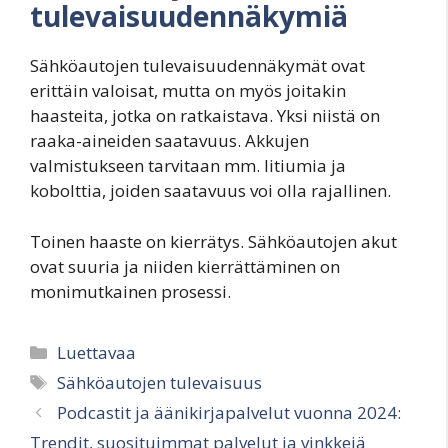
tulevaisuudennäkymiä
Sähköautojen tulevaisuudennäkymät ovat
erittäin valoisat, mutta on myös joitakin
haasteita, jotka on ratkaistava. Yksi niistä on
raaka-aineiden saatavuus. Akkujen
valmistukseen tarvitaan mm. litiumia ja
kobolttia, joiden saatavuus voi olla rajallinen.
Toinen haaste on kierrätys. Sähköautojen akut
ovat suuria ja niiden kierrättäminen on
monimutkainen prosessi.
Categories
Luettavaa
Tags
Sähköautojen tulevaisuus
Podcastit ja äänikirjapalvelut vuonna 2024:
Trendit, suosituimmat palvelut ja vinkkejä