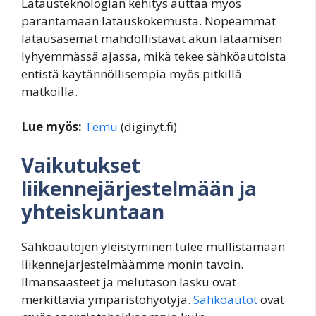
Latausteknologian kehitys auttaa myös
parantamaan latauskokemusta. Nopeammat
latausasemat mahdollistavat akun lataamisen
lyhyemmässä ajassa, mikä tekee sähköautoista
entistä käytännöllisempiä myös pitkillä
matkoilla.
Lue myös:
Temu
(diginyt.fi)
Vaikutukset
liikennejärjestelmään ja
yhteiskuntaan
Sähköautojen yleistyminen tulee mullistamaan
liikennejärjestelmäämme monin tavoin.
Ilmansaasteet ja melutason lasku ovat
merkittäviä ympäristöhyötyjä.
Sähköautot
ovat