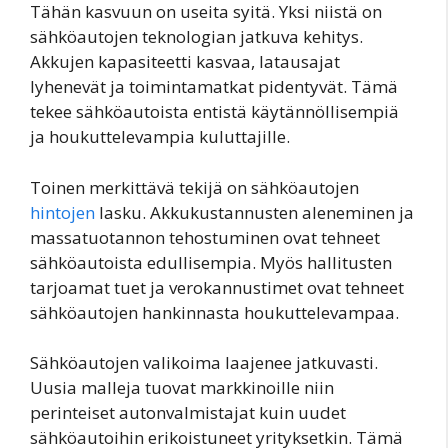
Tähän kasvuun on useita syitä. Yksi niistä on
sähköautojen teknologian jatkuva kehitys.
Akkujen kapasiteetti kasvaa, latausajat
lyhenevät ja toimintamatkat pidentyvät. Tämä
tekee sähköautoista entistä käytännöllisempiä
ja houkuttelevampia kuluttajille.
Toinen merkittävä tekijä on sähköautojen
hintojen
lasku. Akkukustannusten aleneminen ja
massatuotannon tehostuminen ovat tehneet
sähköautoista edullisempia. Myös hallitusten
tarjoamat tuet ja verokannustimet ovat tehneet
sähköautojen hankinnasta houkuttelevampaa.
Sähköautojen valikoima laajenee jatkuvasti.
Uusia malleja tuovat markkinoille niin
perinteiset autonvalmistajat kuin uudet
sähköautoihin erikoistuneet yrityksetkin. Tämä