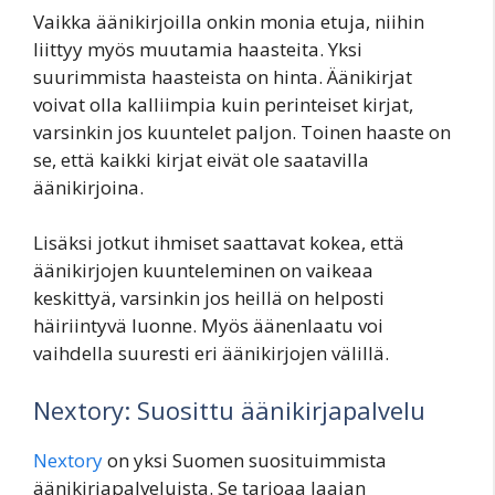
Vaikka äänikirjoilla onkin monia etuja, niihin
liittyy myös muutamia haasteita. Yksi
suurimmista haasteista on hinta. Äänikirjat
voivat olla kalliimpia kuin perinteiset kirjat,
varsinkin jos kuuntelet paljon. Toinen haaste on
se, että kaikki kirjat eivät ole saatavilla
äänikirjoina.
Lisäksi jotkut ihmiset saattavat kokea, että
äänikirjojen kuunteleminen on vaikeaa
keskittyä, varsinkin jos heillä on helposti
häiriintyvä luonne. Myös äänenlaatu voi
vaihdella suuresti eri äänikirjojen välillä.
Nextory: Suosittu äänikirjapalvelu
Nextory
on yksi Suomen suosituimmista
äänikirjapalveluista. Se tarjoaa laajan