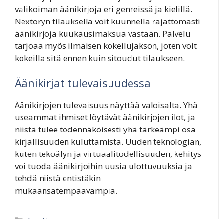
valikoiman äänikirjoja eri genreissä ja kielillä.
Nextoryn tilauksella voit kuunnella rajattomasti
äänikirjoja kuukausimaksua vastaan. Palvelu
tarjoaa myös ilmaisen kokeilujakson, joten voit
kokeilla sitä ennen kuin sitoudut tilaukseen.
Äänikirjat tulevaisuudessa
Äänikirjojen tulevaisuus näyttää valoisalta. Yhä
useammat ihmiset löytävät äänikirjojen ilot, ja
niistä tulee todennäköisesti yhä tärkeämpi osa
kirjallisuuden kuluttamista. Uuden teknologian,
kuten tekoälyn ja virtuaalitodellisuuden, kehitys
voi tuoda äänikirjoihin uusia ulottuvuuksia ja
tehdä niistä entistäkin
mukaansatempaavampia.
Categories