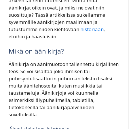
arkeen tai rentoutumiseen. Mutta mitä
äänikirjat oikein ovat, ja miksi ne ovat niin
suosittuja? Tässä artikkelissa sukellamme
syvemmälle äänikirjojen maailmaan ja
tutustumme niiden kiehtovaan
historiaan
,
etuihin ja haasteisiin.
Mikä on äänikirja?
Äänikirja on äänimuotoon tallennettu kirjallinen
teos. Se voi sisältää joko ihmisen tai
puhesyntetisaattorin puhuman tekstin lisäksi
muita äänitehosteita, kuten musiikkia tai
taustameluja. Äänikirjoja voi kuunnella
esimerkiksi älypuhelimella, tabletilla,
tietokoneella tai äänikirjapalveluiden
sovelluksilla.