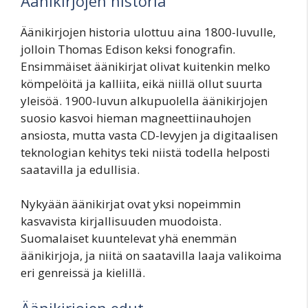
Äänikirjojen historia
Äänikirjojen historia ulottuu aina 1800-luvulle,
jolloin Thomas Edison keksi fonografin.
Ensimmäiset äänikirjat olivat kuitenkin melko
kömpelöitä ja kalliita, eikä niillä ollut suurta
yleisöä. 1900-luvun alkupuolella äänikirjojen
suosio kasvoi hieman magneettiinauhojen
ansiosta, mutta vasta CD-levyjen ja digitaalisen
teknologian kehitys teki niistä todella helposti
saatavilla ja edullisia.
Nykyään äänikirjat ovat yksi nopeimmin
kasvavista kirjallisuuden muodoista.
Suomalaiset kuuntelevat yhä enemmän
äänikirjoja, ja niitä on saatavilla laaja valikoima
eri genreissä ja kielillä.
Äänikirjojen edut