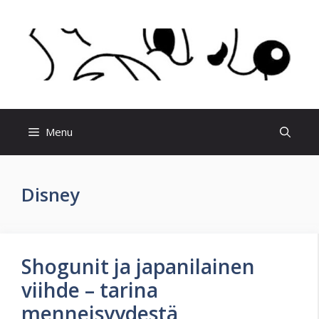
Skip
to
content
Menu
Disney
Shogunit ja japanilainen
viihde – tarina
menneisyydestä