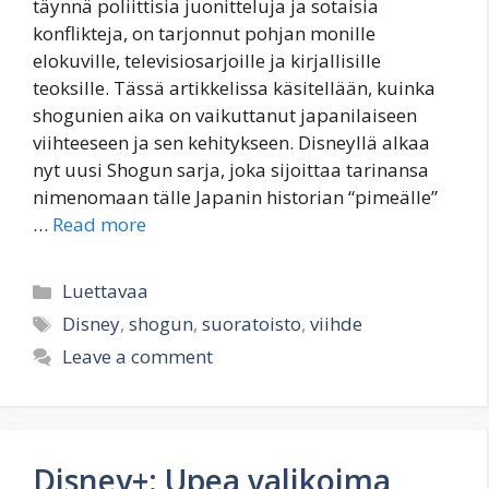
täynnä poliittisia juonitteluja ja sotaisia
konflikteja, on tarjonnut pohjan monille
elokuville, televisiosarjoille ja kirjallisille
teoksille. Tässä artikkelissa käsitellään, kuinka
shogunien aika on vaikuttanut japanilaiseen
viihteeseen ja sen kehitykseen. Disneyllä alkaa
nyt uusi Shogun sarja, joka sijoittaa tarinansa
nimenomaan tälle Japanin historian “pimeälle”
…
Read more
Categories
Luettavaa
Tags
Disney
,
shogun
,
suoratoisto
,
viihde
Leave a comment
Disney+: Upea valikoima