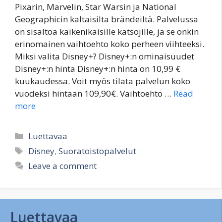
Pixarin, Marvelin, Star Warsin ja National
Geographicin kaltaisilta brändeiltä. Palvelussa
on sisältöä kaikenikäisille katsojille, ja se onkin
erinomainen vaihtoehto koko perheen viihteeksi.
Miksi valita Disney+? Disney+:n ominaisuudet
Disney+:n hinta Disney+:n hinta on 10,99 €
kuukaudessa. Voit myös tilata palvelun koko
vuodeksi hintaan 109,90€. Vaihtoehto …
Read
more
Categories
Luettavaa
Tags
Disney
,
Suoratoistopalvelut
Leave a comment
Luettavaa