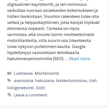
digitaalinen käyntikortti, ja sen toimivuus
vaikuttaa suoraan asiakkaiden kokemukseen ja
liidien hankintaan. Sivuston rakenteen tulee olla
selkeä ja helppokäyttöinen, jotta kävijät löytävät
etsimänsä nopeasti. Tärkeää on myös
varmistaa, että sivusto toimii moitteettomasti
mobiililaitteilla, sillä suurin osa liikenteestä
tulee nykyisin puhelimien kautta. Google-
löydettävyys saavutetaan tehokkaalla
hakukoneoptimoinnilla (SEO). …
Read more
Categories
Luettavaa
,
Markkinointi
Tags
avainsana
,
hakusana
,
laskeutumissivu
,
liidi
,
liidigenetointi
,
liidit
Leave a comment