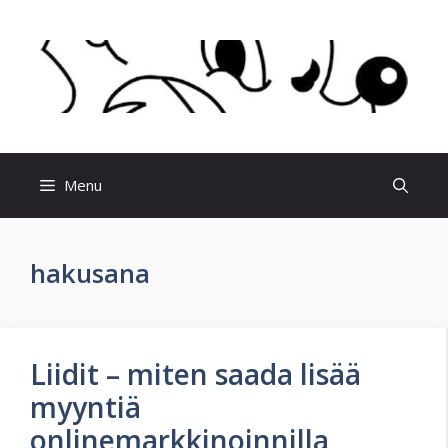
Skip
to
content
Menu
hakusana
Liidit – miten saada lisää
myyntiä
onlinemarkkinoinnilla