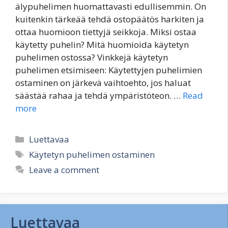
älypuhelimen huomattavasti edullisemmin. On
kuitenkin tärkeää tehdä ostopäätös harkiten ja
ottaa huomioon tiettyjä seikkoja. Miksi ostaa
käytetty puhelin? Mitä huomioida käytetyn
puhelimen ostossa? Vinkkejä käytetyn
puhelimen etsimiseen: Käytettyjen puhelimien
ostaminen on järkevä vaihtoehto, jos haluat
säästää rahaa ja tehdä ympäristöteon. …
Read
more
Categories
Luettavaa
Tags
Käytetyn puhelimen ostaminen
Leave a comment
Luettavaa