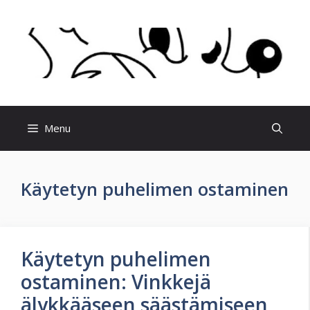
Skip
to
content
Menu
Käytetyn puhelimen ostaminen
Käytetyn puhelimen
ostaminen: Vinkkejä
älykkääseen säästämiseen