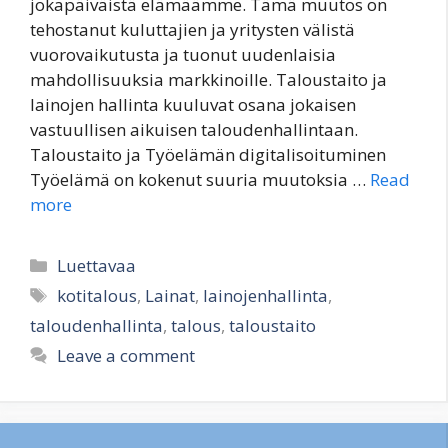
jokapäiväistä elämäämme. Tämä muutos on
tehostanut kuluttajien ja yritysten välistä
vuorovaikutusta ja tuonut uudenlaisia
mahdollisuuksia markkinoille. Taloustaito ja
lainojen hallinta kuuluvat osana jokaisen
vastuullisen aikuisen taloudenhallintaan.
Taloustaito ja Työelämän digitalisoituminen
Työelämä on kokenut suuria muutoksia …
Read
more
Categories
Luettavaa
Tags
kotitalous
,
Lainat
,
lainojenhallinta
,
taloudenhallinta
,
talous
,
taloustaito
Leave a comment