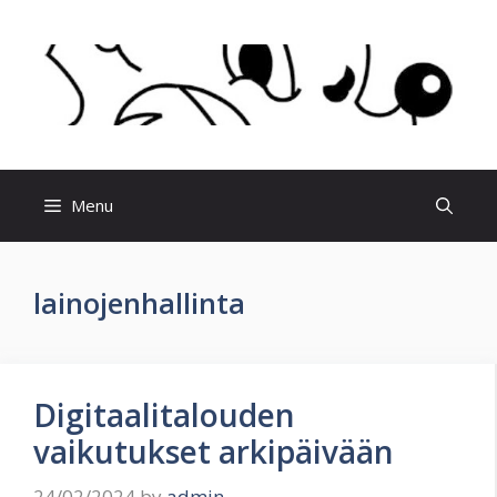
Skip
to
content
Menu
lainojenhallinta
Digitaalitalouden
vaikutukset arkipäivään
24/02/2024
by
admin