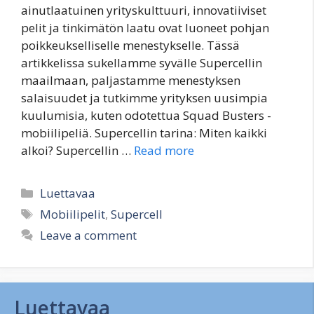
ainutlaatuinen yrityskulttuuri, innovatiiviset
pelit ja tinkimätön laatu ovat luoneet pohjan
poikkeukselliselle menestykselle. Tässä
artikkelissa sukellamme syvälle Supercellin
maailmaan, paljastamme menestyksen
salaisuudet ja tutkimme yrityksen uusimpia
kuulumisia, kuten odotettua Squad Busters -
mobiilipeliä. Supercellin tarina: Miten kaikki
alkoi? Supercellin …
Read more
Categories
Luettavaa
Tags
Mobiilipelit
,
Supercell
Leave a comment
Luettavaa