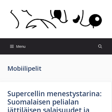
Skip
to
content
Menu
Mobiilipelit
Supercellin menestystarina:
Suomalaisen pelialan
jättiläisen salaisuudet ja