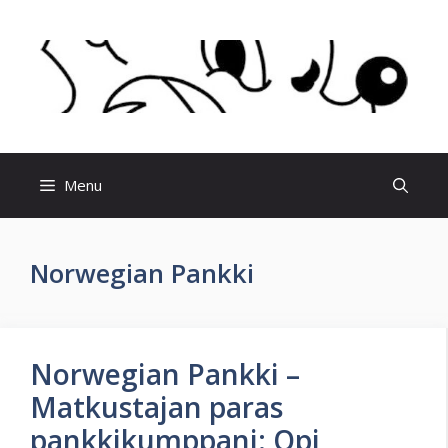
Skip
to
content
Menu
Norwegian Pankki
Norwegian Pankki –
Matkustajan paras
pankkikumppani: Opi