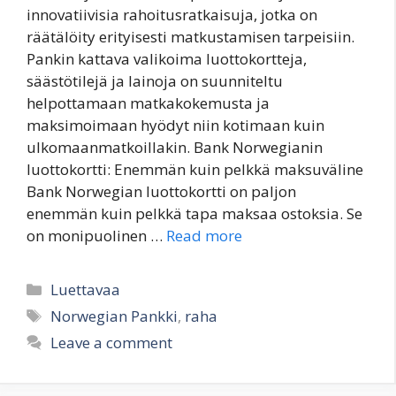
innovatiivisia rahoitusratkaisuja, jotka on
räätälöity erityisesti matkustamisen tarpeisiin.
Pankin kattava valikoima luottokortteja,
säästötilejä ja lainoja on suunniteltu
helpottamaan matkakokemusta ja
maksimoimaan hyödyt niin kotimaan kuin
ulkomaanmatkoillakin. Bank Norwegianin
luottokortti: Enemmän kuin pelkkä maksuväline
Bank Norwegian luottokortti on paljon
enemmän kuin pelkkä tapa maksaa ostoksia. Se
on monipuolinen …
Read more
Categories
Luettavaa
Tags
Norwegian Pankki
,
raha
Leave a comment