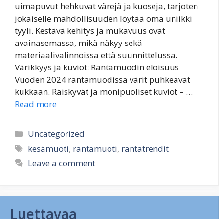
uimapuvut hehkuvat värejä ja kuoseja, tarjoten
jokaiselle mahdollisuuden löytää oma uniikki
tyyli. Kestävä kehitys ja mukavuus ovat
avainasemassa, mikä näkyy sekä
materiaalivalinnoissa että suunnittelussa.
Värikkyys ja kuviot: Rantamuodin eloisuus
Vuoden 2024 rantamuodissa värit puhkeavat
kukkaan. Räiskyvät ja monipuoliset kuviot – …
Read more
Categories
Uncategorized
Tags
kesämuoti
,
rantamuoti
,
rantatrendit
Leave a comment
Luettavaa