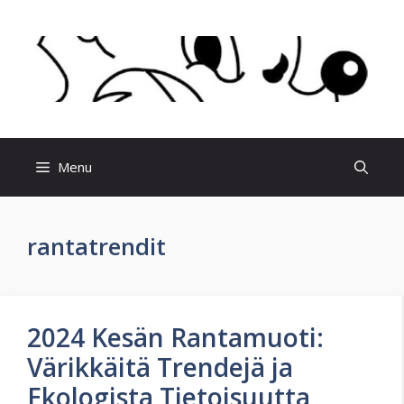
Skip
to
content
Menu
rantatrendit
2024 Kesän Rantamuoti:
Värikkäitä Trendejä ja
Ekologista Tietoisuutta