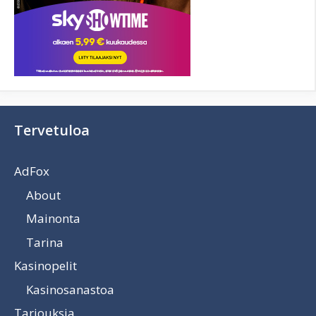
Tervetuloa
AdFox
About
Mainonta
Tarina
Kasinopelit
Kasinosanastoa
Tarjouksia