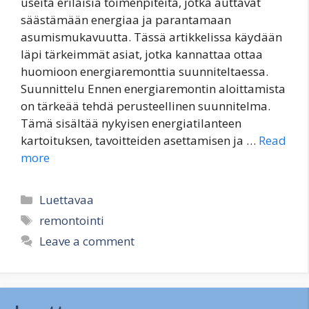
useita erilaisia toimenpiteitä, jotka auttavat
säästämään energiaa ja parantamaan
asumismukavuutta. Tässä artikkelissa käydään
läpi tärkeimmät asiat, jotka kannattaa ottaa
huomioon energiaremonttia suunniteltaessa.
Suunnittelu Ennen energiaremontin aloittamista
on tärkeää tehdä perusteellinen suunnitelma.
Tämä sisältää nykyisen energiatilanteen
kartoituksen, tavoitteiden asettamisen ja …
Read
more
Categories
Luettavaa
Tags
remontointi
Leave a comment