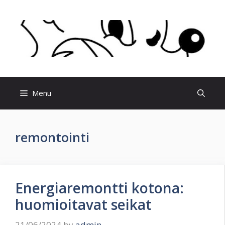
Skip
to
content
Menu
remontointi
Energiaremontti kotona:
huomioitavat seikat
21/06/2024
by
admin