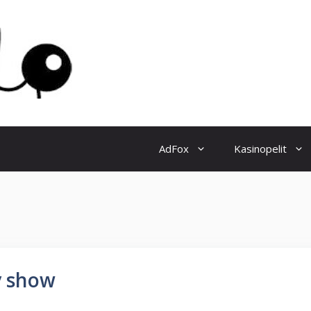
AdFox
Kasinopelit
y show