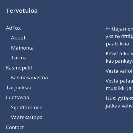
Luetta
Tervetuloa
AdFox
Yrittäjämen
yksinyritt
About
päätöksiä
Mainonta
Kevyt alku
Tarina
kaupankäyn
Kasinopelit
Vesta vallo
Kasinosanastoa
Vesta palaa
Tarjouksia
musiikki ja
Luettavaa
Uusi galaks
jatkaa vah
Sijoittaminen
Vaatekauppa
Contact