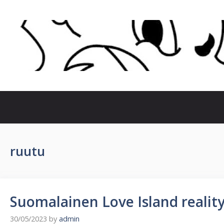
Skip
to
content
ruutu
Suomalainen Love Island realit
30/05/2023
by
admin