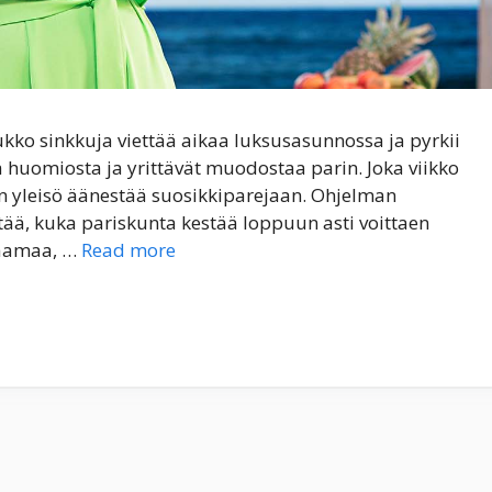
ukko sinkkuja viettää aikaa luksusasunnossa ja pyrkii
a huomiosta ja yrittävät muodostaa parin. Joka viikko
n yleisö äänestää suosikkiparejaan. Ohjelman
ttää, kuka pariskunta kestää loppuun asti voittaen
raamaa, …
Read more