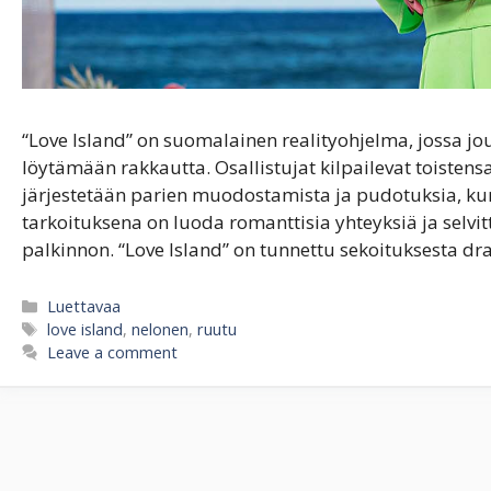
“Love Island” on suomalainen realityohjelma, jossa jo
löytämään rakkautta. Osallistujat kilpailevat toistens
järjestetään parien muodostamista ja pudotuksia, ku
tarkoituksena on luoda romanttisia yhteyksiä ja selvi
palkinnon. “Love Island” on tunnettu sekoituksesta d
Categories
Luettavaa
Tags
love island
,
nelonen
,
ruutu
Leave a comment