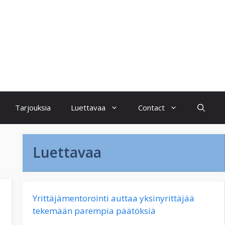
Tarjouksia
Luettavaa
Contact
Luettavaa
Yrittäjämentorointi auttaa yksinyrittäjää
tekemään parempia päätöksiä