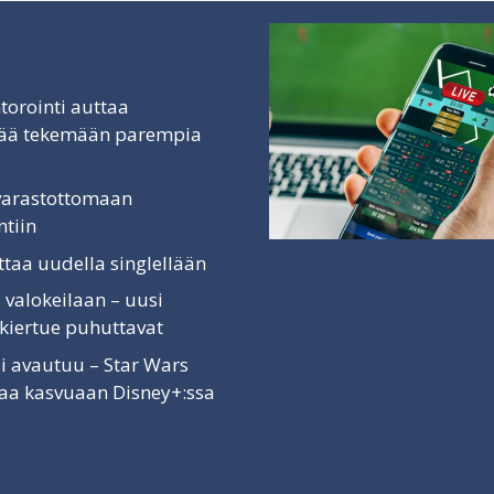
vaa
torointi auttaa
äjää tekemään parempia
 varastottomaan
tiin
ittaa uudella singlellään
 valokeilaan – uusi
 kiertue puhuttavat
i avautuu – Star Wars
vaa kasvuaan Disney+:ssa