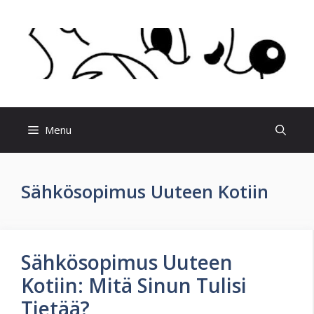
Skip
to
content
Menu
Sähkösopimus Uuteen Kotiin
Sähkösopimus Uuteen
Kotiin: Mitä Sinun Tulisi
Tietää?