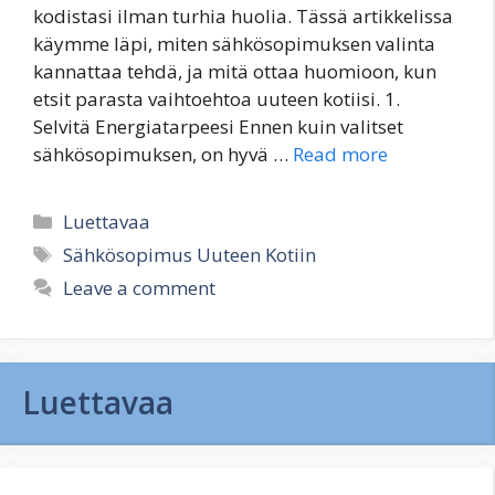
kodistasi ilman turhia huolia. Tässä artikkelissa
käymme läpi, miten sähkösopimuksen valinta
kannattaa tehdä, ja mitä ottaa huomioon, kun
etsit parasta vaihtoehtoa uuteen kotiisi. 1.
Selvitä Energiatarpeesi Ennen kuin valitset
sähkösopimuksen, on hyvä …
Read more
Categories
Luettavaa
Tags
Sähkösopimus Uuteen Kotiin
Leave a comment
Luettavaa