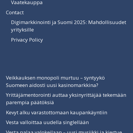
Vaatekauppa
Contact
Digimarkkinointi ja Suomi 2025: Mahdollisuudet
yrityksille
Privacy Policy
Luettavaa
Veikkauksen monopoli murtuu – syntyykö
Suomeen aidosti uusi kasinomarkkina?
Yrittäjämentorointi auttaa yksinyrittäjää tekemään
parempia päätöksiä
Kevyt alku varastottomaan kaupankäyntiin
Vesta valloittaa uudella singlellään
Vesta palaa valokeilaan – uusi musiikki ja kiertue