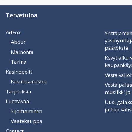
Luetta
Tervetuloa
AdFox
Yrittäjämen
yksinyritt
About
päätöksiä
Mainonta
Kevyt alku
Tarina
kaupankäyn
Kasinopelit
Vesta vallo
Kasinosanastoa
Vesta palaa
Tarjouksia
musiikki ja
Luettavaa
Uusi galaks
jatkaa vah
Sijoittaminen
Vaatekauppa
Contact