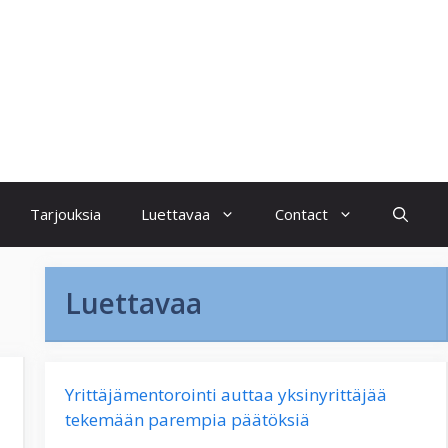
Tarjouksia
Luettavaa
Contact
Luettavaa
Yrittäjämentorointi auttaa yksinyrittäjää
tekemään parempia päätöksiä