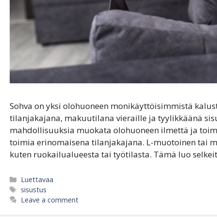
Sohva on yksi olohuoneen monikäyttöisimmistä kaluste
tilanjakajana, makuutilana vieraille ja tyylikkäänä s
mahdollisuuksia muokata olohuoneen ilmettä ja toimin
toimia erinomaisena tilanjakajana. L-muotoinen tai mo
kuten ruokailualueesta tai työtilasta. Tämä luo selkei
Categories
Luettavaa
Tags
sisustus
Leave a comment