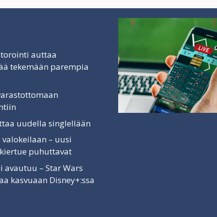
vaa
torointi auttaa
äjää tekemään parempia
 varastottomaan
tiin
ittaa uudella singlellään
 valokeilaan – uusi
 kiertue puhuttavat
i avautuu – Star Wars
vaa kasvuaan Disney+:ssa