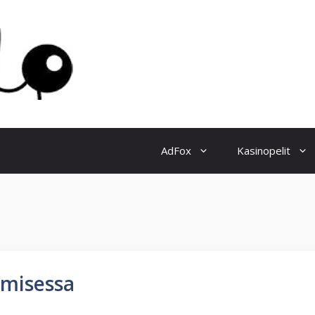
AdFox
Kasinopelit
amisessa