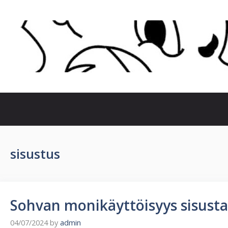
Skip
to
content
sisustus
Sohvan monikäyttöisyys sisust
04/07/2024
by
admin