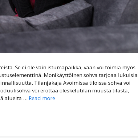
ista. Se ei ole vain istumapaikka, vaan voi toimia myös
isustuselementtinä. Monikäyttöinen sohva tarjoaa lukuisia
nallisuutta. Tilanjakaja Avoimissa tiloissa sohva voi
duulisohva voi erottaa oleskelutilan muusta tilasta,
tä alueita …
Read more