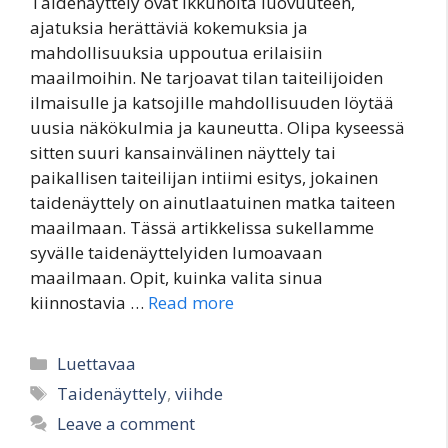
Taidenäyttely ovat ikkunoita luovuuteen,
ajatuksia herättäviä kokemuksia ja
mahdollisuuksia uppoutua erilaisiin
maailmoihin. Ne tarjoavat tilan taiteilijoiden
ilmaisulle ja katsojille mahdollisuuden löytää
uusia näkökulmia ja kauneutta. Olipa kyseessä
sitten suuri kansainvälinen näyttely tai
paikallisen taiteilijan intiimi esitys, jokainen
taidenäyttely on ainutlaatuinen matka taiteen
maailmaan. Tässä artikkelissa sukellamme
syvälle taidenäyttelyiden lumoavaan
maailmaan. Opit, kuinka valita sinua
kiinnostavia …
Read more
Categories
Luettavaa
Tags
Taidenäyttely
,
viihde
Leave a comment