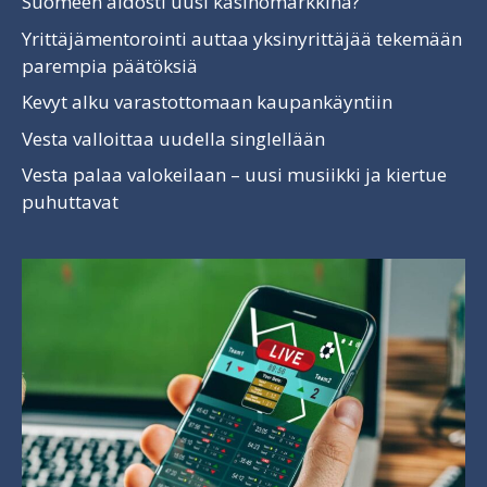
Suomeen aidosti uusi kasinomarkkina?
Yrittäjämentorointi auttaa yksinyrittäjää tekemään
parempia päätöksiä
Kevyt alku varastottomaan kaupankäyntiin
Vesta valloittaa uudella singlellään
Vesta palaa valokeilaan – uusi musiikki ja kiertue
puhuttavat