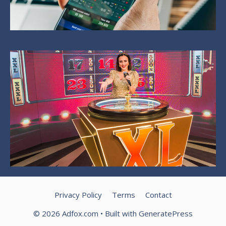
Privacy Policy
Terms
Contact
© 2026 Adfox.com
• Built with
GeneratePress