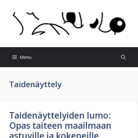
Skip
to
content
Menu
Taidenäyttely
Taidenäyttelyiden lumo:
Opas taiteen maailmaan
astuville ja kokeneille