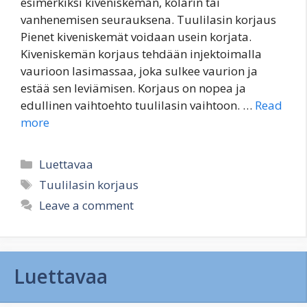
esimerkiksi kiveniskemän, kolarin tai
vanhenemisen seurauksena. Tuulilasin korjaus
Pienet kiveniskemät voidaan usein korjata.
Kiveniskemän korjaus tehdään injektoimalla
vaurioon lasimassaa, joka sulkee vaurion ja
estää sen leviämisen. Korjaus on nopea ja
edullinen vaihtoehto tuulilasin vaihtoon. …
Read
more
Categories
Luettavaa
Tags
Tuulilasin korjaus
Leave a comment
Luettavaa