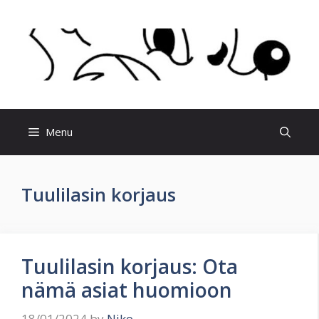
Skip
to
content
Menu
Tuulilasin korjaus
Tuulilasin korjaus: Ota
nämä asiat huomioon
18/01/2024
by
Niko