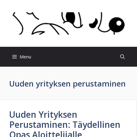
Skip
to
content
Menu
Uuden yrityksen perustaminen
Uuden Yrityksen
Perustaminen: Täydellinen
Opas Aloittelijalle