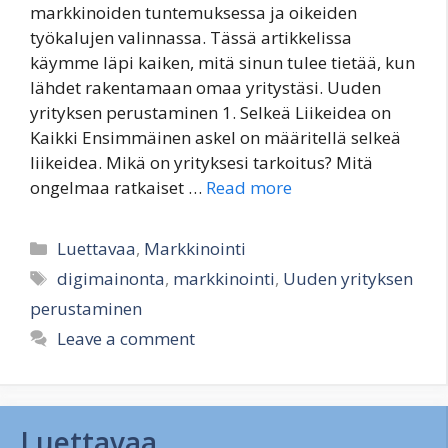
markkinoiden tuntemuksessa ja oikeiden
työkalujen valinnassa. Tässä artikkelissa
käymme läpi kaiken, mitä sinun tulee tietää, kun
lähdet rakentamaan omaa yritystäsi. Uuden
yrityksen perustaminen 1. Selkeä Liikeidea on
Kaikki Ensimmäinen askel on määritellä selkeä
liikeidea. Mikä on yrityksesi tarkoitus? Mitä
ongelmaa ratkaiset …
Read more
Categories
Luettavaa
,
Markkinointi
Tags
digimainonta
,
markkinointi
,
Uuden yrityksen
perustaminen
Leave a comment
Luettavaa