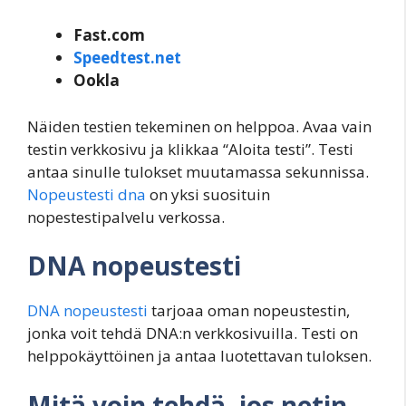
Fast.com
Speedtest.net
Ookla
Näiden testien tekeminen on helppoa. Avaa vain
testin verkkosivu ja klikkaa “Aloita testi”. Testi
antaa sinulle tulokset muutamassa sekunnissa.
Nopeustesti dna
on yksi suosituin
nopestestipalvelu verkossa.
DNA nopeustesti
DNA nopeustesti
tarjoaa oman nopeustestin,
jonka voit tehdä DNA:n verkkosivuilla. Testi on
helppokäyttöinen ja antaa luotettavan tuloksen.
Mitä voin tehdä, jos netin