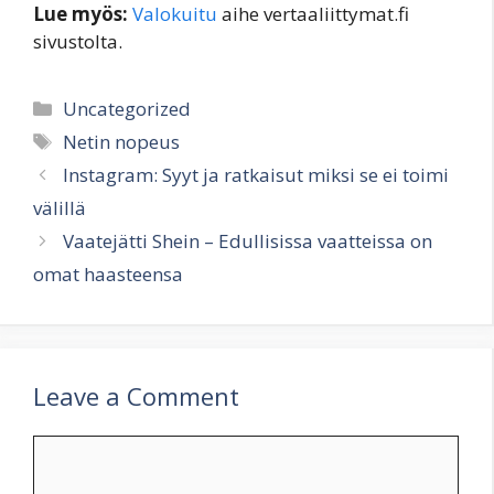
Lue myös:
Valokuitu
aihe vertaaliittymat.fi
sivustolta.
Categories
Uncategorized
Tags
Netin nopeus
Instagram: Syyt ja ratkaisut miksi se ei toimi
välillä
Vaatejätti Shein – Edullisissa vaatteissa on
omat haasteensa
Leave a Comment
Comment