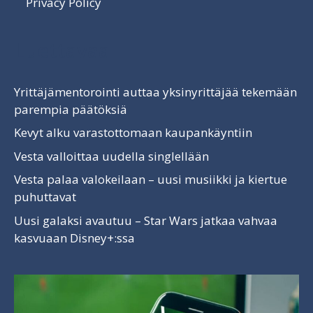
Privacy Policy
Luettavaa
Yrittäjämentorointi auttaa yksinyrittäjää tekemään
parempia päätöksiä
Kevyt alku varastottomaan kaupankäyntiin
Vesta valloittaa uudella singlellään
Vesta palaa valokeilaan – uusi musiikki ja kiertue
puhuttavat
Uusi galaksi avautuu – Star Wars jatkaa vahvaa
kasvuaan Disney+:ssa