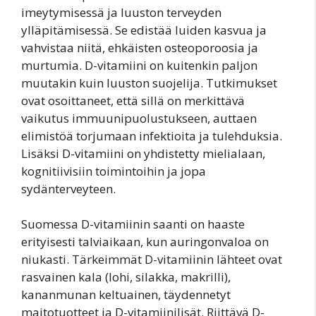
imeytymisessä ja luuston terveyden
ylläpitämisessä. Se edistää luiden kasvua ja
vahvistaa niitä, ehkäisten osteoporoosia ja
murtumia. D-vitamiini on kuitenkin paljon
muutakin kuin luuston suojelija. Tutkimukset
ovat osoittaneet, että sillä on merkittävä
vaikutus immuunipuolustukseen, auttaen
elimistöä torjumaan infektioita ja tulehduksia.
Lisäksi D-vitamiini on yhdistetty mielialaan,
kognitiivisiin toimintoihin ja jopa
sydänterveyteen.
Suomessa D-vitamiinin saanti on haaste
erityisesti talviaikaan, kun auringonvaloa on
niukasti. Tärkeimmät D-vitamiinin lähteet ovat
rasvainen kala (lohi, silakka, makrilli),
kananmunan keltuainen, täydennetyt
maitotuotteet ja D-vitamiinilisät. Riittävä D-