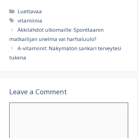
Categories
Luettavaa
Tags
vitamiinia
Äkkilähdöt ulkomaille: Sponttaanin
matkailijan unelma vai harhaluulo?
A-vitamiinit: Näkymätön sankari terveytesi
tukena
Leave a Comment
Comment