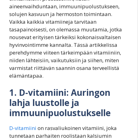
aineenvaihduntaan, immuunipuolustukseen,
solujen kasvuun ja hermoston toimintaan.
Vaikka kaikkia vitamiineja tarvitaan
tasapainoisesti, on olemassa muutamia, jotka
nousevat erityisen tärkeiksi kokonaisvaltaisen
hyvinvointimme kannalta. Tässä artikkelissa
perehdymme viiteen tärkeimpään vitamiiniin,
niiden lähteisiin, vaikutuksiin ja siihen, miten
varmistat riittävän saannin osana terveellistä
elämäntapaa.
1. D-vitamiini: Auringon
lahja luustolle ja
immuunipuolustukselle
D-vitamiini
on rasvaliukoinen vitamiini, joka
tunnetaan parhaiten roolistaan kalsiumin