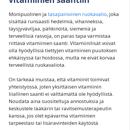
Monipuolinen ja
tasapainoinen ruokavalio
, joka
sisältää runsaasti hedelmiä, vihanneksia,
täysjyväviljaa, pähkinöitä, siemeniä ja
terveellisiä rasvoja, on paras tapa varmistaa
riittävä vitamiinien saanti. Vitamiinilisät voivat
olla hyödyllisiä tiettyjen vitamiinien puutoksen
ehkäisyssä tai hoidossa, mutta ne eivät korvaa
terveellistä ruokavaliota.
On tärkeää muistaa, että vitamiinit toimivat
yhteistyössä, joten yksittäisen vitamiinin
liiallinen saanti ei välttämättä ole hyödyllistä.
Noudata aina suositeltuja annostuksia ja
keskustele lääkärin tai ravitsemusterapeutin
kanssa, jos olet epävarma vitamiinien
tarpeestasi tai lisäravinteiden käytöstä.