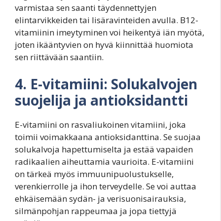
varmistaa sen saanti täydennettyjen
elintarvikkeiden tai lisäravinteiden avulla. B12-
vitamiinin imeytyminen voi heikentyä iän myötä,
joten ikääntyvien on hyvä kiinnittää huomiota
sen riittävään saantiin.
4. E-vitamiini: Solukalvojen
suojelija ja antioksidantti
E-vitamiini on rasvaliukoinen vitamiini, joka
toimii voimakkaana antioksidanttina. Se suojaa
solukalvoja hapettumiselta ja estää vapaiden
radikaalien aiheuttamia vaurioita. E-vitamiini
on tärkeä myös immuunipuolustukselle,
verenkierrolle ja ihon terveydelle. Se voi auttaa
ehkäisemään sydän- ja verisuonisairauksia,
silmänpohjan rappeumaa ja jopa tiettyjä