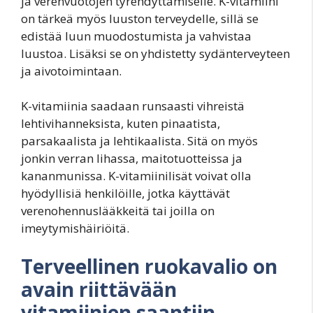
ja verenvuotojen tyrehdyttämiselle. K-vitamiini
on tärkeä myös luuston terveydelle, sillä se
edistää luun muodostumista ja vahvistaa
luustoa. Lisäksi se on yhdistetty sydänterveyteen
ja aivotoimintaan.
K-vitamiinia saadaan runsaasti vihreistä
lehtivihanneksista, kuten pinaatista,
parsakaalista ja lehtikaalista. Sitä on myös
jonkin verran lihassa, maitotuotteissa ja
kananmunissa. K-vitamiinilisät voivat olla
hyödyllisiä henkilöille, jotka käyttävät
verenohennuslääkkeitä tai joilla on
imeytymishäiriöitä.
Terveellinen ruokavalio on
avain riittävään
vitamiinien saantiin