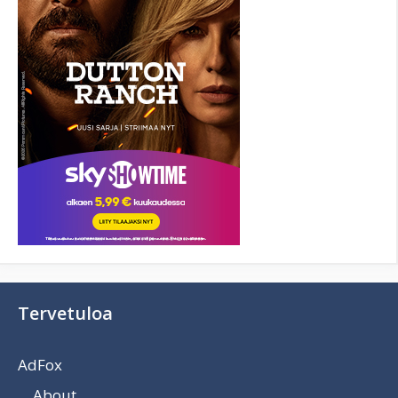
Tervetuloa
AdFox
About