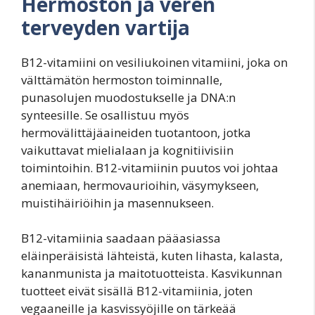
Hermoston ja veren
terveyden vartija
B12-vitamiini on vesiliukoinen vitamiini, joka on
välttämätön hermoston toiminnalle,
punasolujen muodostukselle ja DNA:n
synteesille. Se osallistuu myös
hermovälittäjäaineiden tuotantoon, jotka
vaikuttavat mielialaan ja kognitiivisiin
toimintoihin. B12-vitamiinin puutos voi johtaa
anemiaan, hermovaurioihin, väsymykseen,
muistihäiriöihin ja masennukseen.
B12-vitamiinia saadaan pääasiassa
eläinperäisistä lähteistä, kuten lihasta, kalasta,
kananmunista ja maitotuotteista. Kasvikunnan
tuotteet eivät sisällä B12-vitamiinia, joten
vegaaneille ja kasvissyöjille on tärkeää