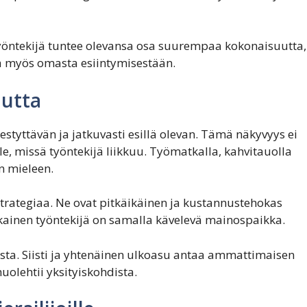
yöntekijä tuntee olevansa osa suurempaa kokonaisuutta,
ta myös omasta esiintymisestään.
autta
estyttävän ja jatkuvasti esillä olevan. Tämä näkyvyys ei
le, missä työntekijä liikkuu. Työmatkalla, kahvitauolla
n mieleen.
strategiaa. Ne ovat pitkäikäinen ja kustannustehokas
Jokainen työntekijä on samalla kävelevä mainospaikka.
oista. Siisti ja yhtenäinen ulkoasu antaa ammattimaisen
uolehtii yksityiskohdista.