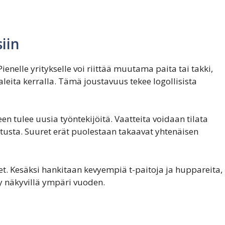
siin
ienelle yritykselle voi riittää muutama paita tai takki,
leita kerralla. Tämä joustavuus tekee logollisista
seen tulee uusia työntekijöitä. Vaatteita voidaan tilata
tusta. Suuret erät puolestaan takaavat yhtenäisen
. Kesäksi hankitaan kevyempiä t-paitoja ja huppareita,
y näkyvillä ympäri vuoden.