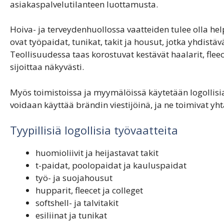
asiakaspalvelutilanteen luottamusta.
Hoiva- ja terveydenhuollossa vaatteiden tulee olla help
ovat työpaidat, tunikat, takit ja housut, jotka yhdist
Teollisuudessa taas korostuvat kestävät haalarit, fleece
sijoittaa näkyvästi.
Myös toimistoissa ja myymälöissä käytetään logollisia v
voidaan käyttää brändin viestijöinä, ja ne toimivat yh
Tyypillisiä logollisia työvaatteita
huomioliivit ja heijastavat takit
t-paidat, poolopaidat ja kauluspaidat
työ- ja suojahousut
hupparit, fleecet ja colleget
softshell- ja talvitakit
esiliinat ja tunikat