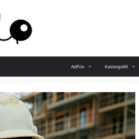
AdFox
Kasinopelit