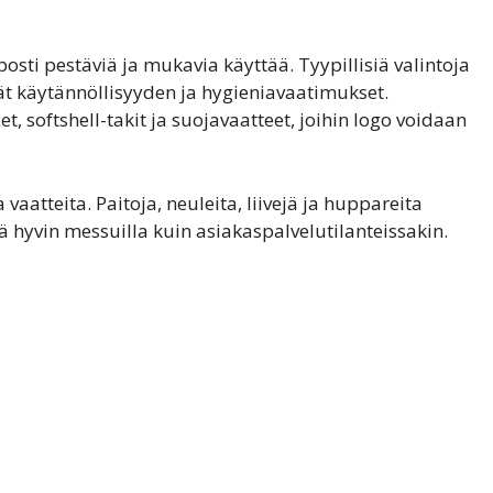
osti pestäviä ja mukavia käyttää. Tyypillisiä valintoja
ävät käytännöllisyyden ja hygieniavaatimukset.
t, softshell-takit ja suojavaatteet, joihin logo voidaan
aatteita. Paitoja, neuleita, liivejä ja huppareita
tä hyvin messuilla kuin asiakaspalvelutilanteissakin.