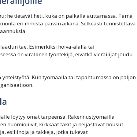
railijoille
apu: he tietävät heti, kuka on paikalla auttamassa. Tämä
 monta eri ihmistä päivän aikana. Selkeästi tunnistettava
kaannuksia.
aadun tae. Esimerkiksi hoiva-alalla tai
eessä on virallinen työntekijä, eivätkä vierailijat joudu
ä yhteistyötä. Kun työmaalla tai tapahtumassa on paljon
rganisaatioon.
la
ialalle löytyy omat tarpeensa. Rakennustyömailla
n huomioliivit, kirkkaat takit ja heijastavat housut.
a, esiliinoja ja takkeja, jotka tukevat