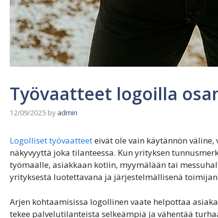
Työvaatteet logoilla osa
12/09/2025
by
admin
Logolliset työvaatteet
eivät ole vain käytännön väline,
näkyvyyttä joka tilanteessa. Kun yrityksen tunnusmer
työmaalle, asiakkaan kotiin, myymälään tai messuhal
yrityksestä luotettavana ja järjestelmällisenä toimijan
Arjen kohtaamisissa logollinen vaate helpottaa asiak
tekee palvelutilanteista selkeämpiä ja vähentää turhaa