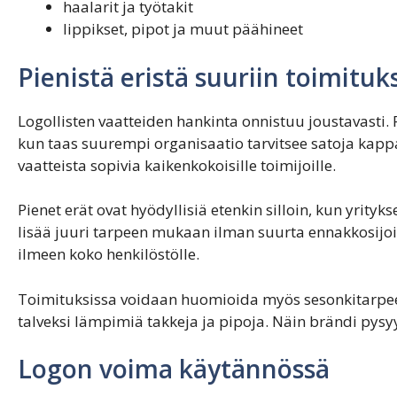
haalarit ja työtakit
lippikset, pipot ja muut päähineet
Pienistä eristä suuriin toimituk
Logollisten vaatteiden hankinta onnistuu joustavasti. P
kun taas suurempi organisaatio tarvitsee satoja kappa
vaatteista sopivia kaikenkokoisille toimijoille.
Pienet erät ovat hyödyllisiä etenkin silloin, kun yrityk
lisää juuri tarpeen mukaan ilman suurta ennakkosijoi
ilmeen koko henkilöstölle.
Toimituksissa voidaan huomioida myös sesonkitarpeet
talveksi lämpimiä takkeja ja pipoja. Näin brändi pysy
Logon voima käytännössä