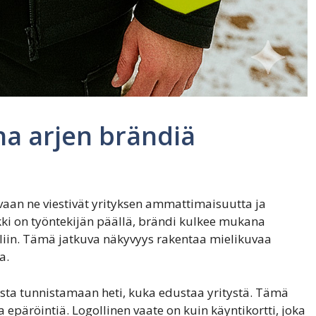
na arjen brändiä
 vaan ne viestivät yrityksen ammattimaisuutta ja
kki on työntekijän päällä, brändi kulkee mukana
liin. Tämä jatkuva näkyvyys rakentaa mielikuvaa
a.
asta tunnistamaan heti, kuka edustaa yritystä. Tämä
 epäröintiä. Logollinen vaate on kuin käyntikortti, joka