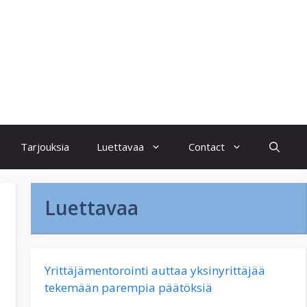
Tarjouksia
Luettavaa
Contact
Luettavaa
Yrittäjämentorointi auttaa yksinyrittäjää
tekemään parempia päätöksiä