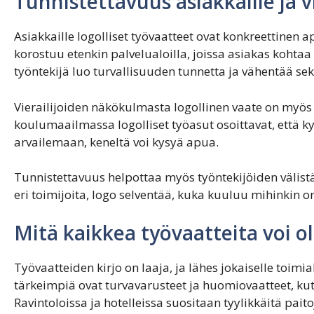
Tunnistettavuus asiakkaille ja vie
Asiakkaille logolliset työvaatteet ovat konkreettinen 
korostuu etenkin palvelualoilla, joissa asiakas kohtaa
työntekijä luo turvallisuuden tunnetta ja vähentää se
Vierailijoiden näkökulmasta logollinen vaate on myös l
koulumaailmassa logolliset työasut osoittavat, että kys
arvailemaan, keneltä voi kysyä apua.
Tunnistettavuus helpottaa myös työntekijöiden välist
eri toimijoita, logo selventää, kuka kuuluu mihinkin o
Mitä kaikkea työvaatteita voi ol
Työvaatteiden kirjo on laaja, ja lähes jokaiselle toim
tärkeimpiä ovat turvavarusteet ja huomiovaatteet, kute
Ravintoloissa ja hotelleissa suositaan tyylikkäitä paitoj