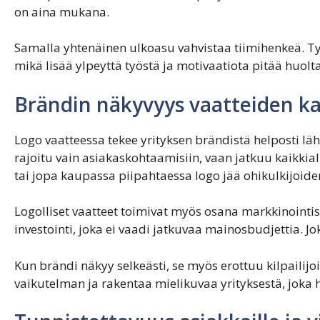
on aina mukana.
Samalla yhtenäinen ulkoasu vahvistaa tiimihenkeä. T
mikä lisää ylpeyttä työstä ja motivaatiota pitää huol
Brändin näkyvyys vaatteiden k
Logo vaatteessa tekee yrityksen brändistä helposti läh
rajoitu vain asiakaskohtaamisiin, vaan jatkuu kaikkial
tai jopa kaupassa piipahtaessa logo jää ohikulkijoide
Logolliset vaatteet toimivat myös osana markkinointi
investointi, joka ei vaadi jatkuvaa mainosbudjettia. 
Kun brändi näkyy selkeästi, se myös erottuu kilpailij
vaikutelman ja rakentaa mielikuvaa yrityksestä, joka h