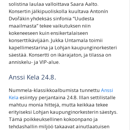
solistina laulaa valloittava Saara Aalto.
Konsertin jälkipuoliskolla kuultava Antonín
Dvořákin yhdeksäs sinfonia “Uudesta
maailmasta” tekee vaikutuksen niin
kokeneeseen kuin ensikertalaiseen
konserttikävijään. Jukka Untamala toimii
kapellimestarina ja Lohjan kaupunginorkesteri
säestää. Konsertti on ikärajaton, ja tilassa on
anniskelu- ja VIP-alue.
Anssi Kela 24.8.
Nummela-klassikkoalbumista tunnettu
Anssi
Kela
esiintyy perjantaina 24.8. Illan settilistalle
mahtuu monia hittejä, mutta keikkaa tekee
erityiseksi Lohjan kaupunginorkesterin säestys.
Tämä poikkeuksellinen kokoonpano ja
tehdashallin miljöö takaavat ainutlaatuisen