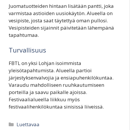
Juomatuotteiden hintaan lisätään pantti, joka
varmistaa astioiden uusiokäytön. Alueella on
vesipiste, josta saat täytettyä oman pullosi.
Vesipisteiden sijainnit päivitetään lähempänä
tapahtumaa.
Turvallisuus
FBTL on yksi Lohjan isoimmista
yleisötapahtumista. Alueella partioi
järjestyksenvalvojia ja ensiapuhenkilökuntaa.
Varaudu mahdolliseen ruuhkautumiseen
porteilla ja saavu paikalle ajoissa.
Festivaalialueella liikkuu myös
festivaalihenkilökuntaa sinisissä liiveissä.
Categories
Luettavaa