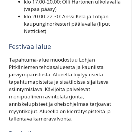
klo 17.00-20.00: Olli Hartonen ulkolavalla
(vapaa pääsy)
klo 20.00-22.30: Anssi Kela ja Lohjan
kaupunginorkesteri päälavalla (liput
Netticket)
Festivaalialue
Tapahtuma-alue muodostuu Lohjan
Pitkäniemen tehdasalueesta ja kauniista
järviympäristöstä. Alueelta löytyy useita
tapahtumapisteitä ja sisätiloissa sijaitseva
esiintymislava. Kävijöitä palvelevat
monipuolinen ravintolatarjonta,
anniskelupisteet ja oheisohjelmaa tarjoavat
myyntikojut. Alueella on kierrätyspisteitä ja
tallentava kameravalvonta.