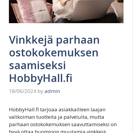
Vinkkejä parhaan
ostokokemuksen
saamiseksi
HobbyHall.fi
18/06/2024
by
admin
HobbyHall.fi tarjoaa asiakkailleen laajan
valikoiman tuotteita ja palveluita, mutta
parhaan ostokokemuksen saavuttamiseksi on
hyvä ottaa huomioon muutamia vinkkejä.