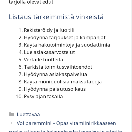
tarjolla olevat edut.
Listaus tärkeimmistä vinkeistä
Rekisteröidy ja luo tili
Hyödynnä tarjoukset ja kampanjat
Käytä hakutoimintoja ja suodattimia
Lue asiakasarvostelut
Vertaile tuotteita
Tarkista toimitusvaihtoehdot
Hyödynnä asiakaspalvelua
Käytä monipuolisia maksutapoja
Hyödynnä palautusoikeus
Pysy ajan tasalla
Categories
Luettavaa
Voi paremmin! – Opas vitamiinirikkaaseen
ruokavalioon ja kokonaisvaltaiseen hyvinvointiin