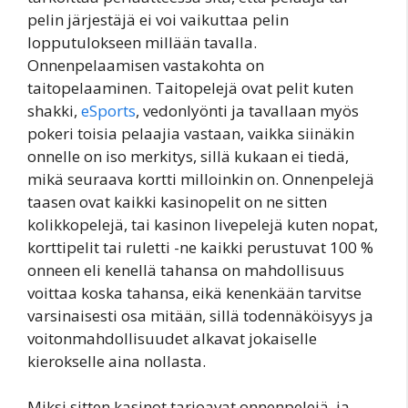
pelin järjestäjä ei voi vaikuttaa pelin
lopputulokseen millään tavalla.
Onnenpelaamisen vastakohta on
taitopelaaminen. Taitopelejä ovat pelit kuten
shakki,
eSports
, vedonlyönti ja tavallaan myös
pokeri toisia pelaajia vastaan, vaikka siinäkin
onnelle on iso merkitys, sillä kukaan ei tiedä,
mikä seuraava kortti milloinkin on. Onnenpelejä
taasen ovat kaikki kasinopelit on ne sitten
kolikkopelejä, tai kasinon livepelejä kuten nopat,
korttipelit tai ruletti -ne kaikki perustuvat 100 %
onneen eli kenellä tahansa on mahdollisuus
voittaa koska tahansa, eikä kenenkään tarvitse
varsinaisesti osa mitään, sillä todennäköisyys ja
voitonmahdollisuudet alkavat jokaiselle
kierokselle aina nollasta.
Miksi sitten kasinot tarjoavat onnenpelejä, ja