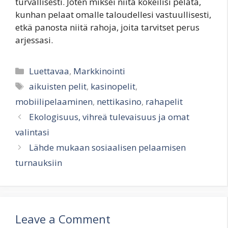
turvallisesti. Joten miksei niitä kokeilisi pelata,
kunhan pelaat omalle taloudellesi vastuullisesti,
etkä panosta niitä rahoja, joita tarvitset perus
arjessasi.
Categories
Luettavaa
,
Markkinointi
Tags
aikuisten pelit
,
kasinopelit
,
mobiilipelaaminen
,
nettikasino
,
rahapelit
Ekologisuus, vihreä tulevaisuus ja omat
valintasi
Lähde mukaan sosiaalisen pelaamisen
turnauksiin
Leave a Comment