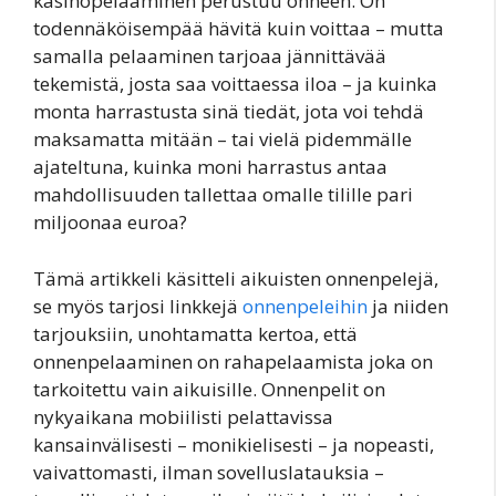
kasinopelaaminen perustuu onneen. On
todennäköisempää hävitä kuin voittaa – mutta
samalla pelaaminen tarjoaa jännittävää
tekemistä, josta saa voittaessa iloa – ja kuinka
monta harrastusta sinä tiedät, jota voi tehdä
maksamatta mitään – tai vielä pidemmälle
ajateltuna, kuinka moni harrastus antaa
mahdollisuuden tallettaa omalle tilille pari
miljoonaa euroa?
Tämä artikkeli käsitteli aikuisten onnenpelejä,
se myös tarjosi linkkejä
onnenpeleihin
ja niiden
tarjouksiin, unohtamatta kertoa, että
onnenpelaaminen on rahapelaamista joka on
tarkoitettu vain aikuisille. Onnenpelit on
nykyaikana mobiilisti pelattavissa
kansainvälisesti – monikielisesti – ja nopeasti,
vaivattomasti, ilman sovelluslatauksia –