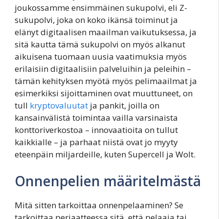
joukossamme ensimmäinen sukupolvi, eli Z-
sukupolvi, joka on koko ikänsä toiminut ja
elänyt digitaalisen maailman vaikutuksessa, ja
sitä kautta tämä sukupolvi on myös alkanut
aikuisena tuomaan uusia vaatimuksia myös
erilaisiin digitaalisiin palveluihin ja peleihin –
tämän kehityksen myötä myös pelimaailmat ja
esimerkiksi sijoittaminen ovat muuttuneet, on
tull
kryptovaluutat
ja pankit, joilla on
kansainvälistä toimintaa vailla varsinaista
konttoriverkostoa – innovaatioita on tullut
kaikkialle – ja parhaat niistä ovat jo myyty
eteenpäin miljardeille, kuten Supercell ja Wolt.
Onnenpelien määritelmästä
Mitä sitten tarkoittaa onnenpelaaminen? Se
tarkoittaa periaatteessa sitä, että pelaaja tai