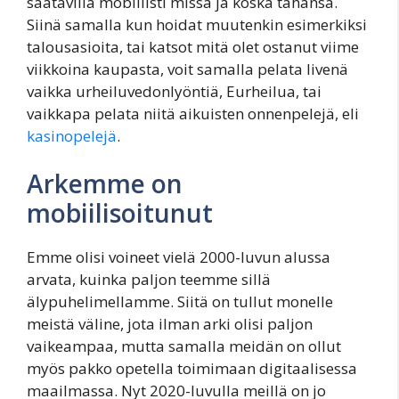
saatavilla mobiilisti missä ja koska tahansa.
Siinä samalla kun hoidat muutenkin esimerkiksi
talousasioita, tai katsot mitä olet ostanut viime
viikkoina kaupasta, voit samalla pelata livenä
vaikka urheiluvedonlyöntiä, Eurheilua, tai
vaikkapa pelata niitä aikuisten onnenpelejä, eli
kasinopelejä
.
Arkemme on
mobiilisoitunut
Emme olisi voineet vielä 2000-luvun alussa
arvata, kuinka paljon teemme sillä
älypuhelimellamme. Siitä on tullut monelle
meistä väline, jota ilman arki olisi paljon
vaikeampaa, mutta samalla meidän on ollut
myös pakko opetella toimimaan digitaalisessa
maailmassa. Nyt 2020-luvulla meillä on jo