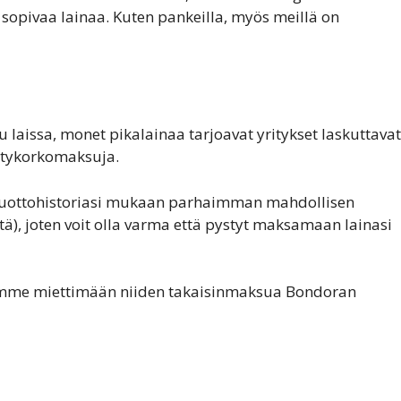
sopivaa lainaa. Kuten pankeilla, myös meillä on
t
u laissa, monet pikalainaa tarjoavat yritykset laskuttavat
ästykorkomaksuja.
a luottohistoriasi mukaan parhaimman mahdollisen
ältä), joten voit olla varma että pystyt maksamaan lainasi
lemme miettimään niiden takaisinmaksua Bondoran