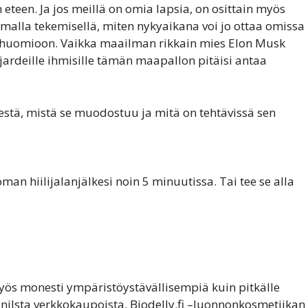
teen. Ja jos meillä on omia lapsia, on osittain myös
omalla tekemisellä, miten nykyaikana voi jo ottaa omissa
huomioon. Vaikka maailman rikkain mies Elon Musk
ljardeille ihmisille tämän maapallon pitäisi antaa
ljestä, mistä se muodostuu ja mitä on tehtävissä sen
n hiilijalanjälkesi noin 5 minuutissa. Tai tee se alla
yös monesti ympäristöystävällisempiä kuin pitkälle
monilsta verkkokaupoista. Biodelly.fi –luonnonkosmetiikan