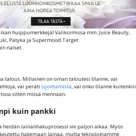
ikan huippumerkkejä! Valikoimissa mm. Juice Beauty,
Suki, Patyka ja Supermood.Target
n naiset.
a talous. Millainen on oman taloutesi tilanne, vai
htoja, vai peräti
sijoittamista
, vai onko tilanne kuitenkin
a katsoa sitten missä mennään.
mpi kuin pankki
ja heidän lainanhakuprosessi vie paljon aikaa. Myös
oikeutettu hakemaan lainaa, mutta teknologiamme