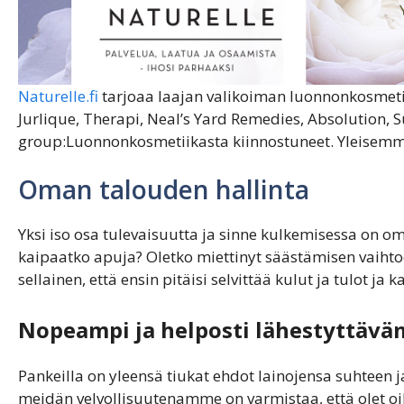
Naturelle.fi
tarjoaa laajan valikoiman luonnonkosmeti
Jurlique, Therapi, Neal’s Yard Remedies, Absolution, 
group:Luonnonkosmetiikasta kiinnostuneet. Yleisemmi
Oman talouden hallinta
Yksi iso osa tulevaisuutta ja sinne kulkemisessa on om
kaipaatko apuja? Oletko miettinyt säästämisen vaihtoe
sellainen, että ensin pitäisi selvittää kulut ja tulot j
Nopeampi ja helposti lähestyttävä
Pankeilla on yleensä tiukat ehdot lainojensa suhteen 
meidän velvollisuutenamme on varmistaa, että olet 