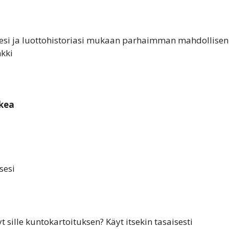
jesi ja luottohistoriasi mukaan parhaimman mahdollisen
kki
akea
sesi
t sille kuntokartoituksen? Käyt itsekin tasaisesti