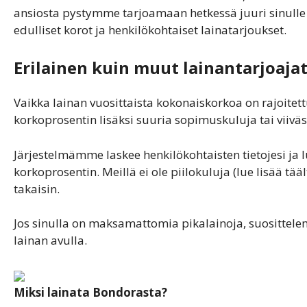
ansiosta pystymme tarjoamaan hetkessä juuri sinulle 
edulliset korot ja henkilökohtaiset lainatarjoukset.
Erilainen kuin muut lainantarjoaja
Vaikka lainan vuosittaista kokonaiskorkoa on rajoitett
korkoprosentin lisäksi suuria sopimuskuluja tai viiv
Järjestelmämme laskee henkilökohtaisten tietojesi j
korkoprosentin. Meillä ei ole piilokuluja (lue lisää tä
takaisin.
Jos sinulla on maksamattomia pikalainoja, suositte
lainan avulla.
Miksi lainata Bondorasta?