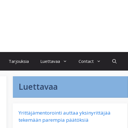
Tarjouksia
Luettavaa
Contact
Luettavaa
Yrittäjämentorointi auttaa yksinyrittäjää
tekemään parempia päätöksiä