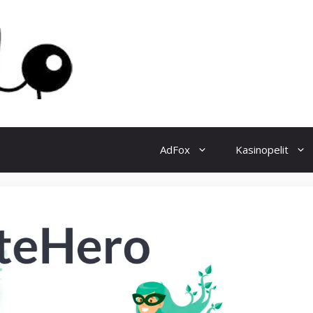
AdFox
Kasinopelit