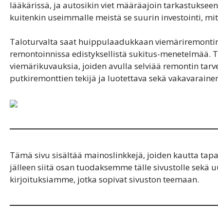
lääkärissä, ja autosikin viet määräajoin tarkastuksee
kuitenkin useimmalle meistä se suurin investointi,
Taloturvalta saat huippulaadukkaan viemäriremontin
remontoinnissa edistyksellistä sukitus-menetelmää
viemärikuvauksia, joiden avulla selviää remontin tar
putkiremonttien tekijä ja luotettava sekä vakavarainen
Tämä sivu sisältää mainoslinkkejä, joiden kautta t
jälleen siitä osan tuodaksemme tälle sivustolle sekä uu
kirjoituksiamme, jotka sopivat sivuston teemaan.