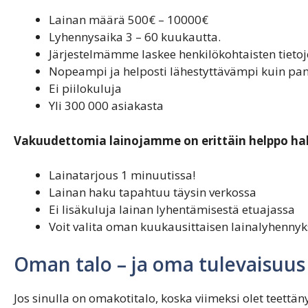
Lainan määrä 500€ – 10000€
Lyhennysaika 3 – 60 kuukautta.
Järjestelmämme laskee henkilökohtaisten tieto
Nopeampi ja helposti lähestyttävämpi kuin pan
Ei piilokuluja
Yli 300 000 asiakasta
Vakuudettomia lainojamme on erittäin helppo h
Lainatarjous 1 minuutissa!
Lainan haku tapahtuu täysin verkossa
Ei lisäkuluja lainan lyhentämisestä etuajassa
Voit valita oman kuukausittaisen lainalyhennyk
Oman talo – ja oma tulevaisuus
Jos sinulla on omakotitalo, koska viimeksi olet teettäny