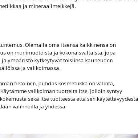
etiikkaa ja mineraalimeikkejä.
etuntemus. Olemalla oma itsensä kaikkinensa on
s on monimuotoista ja kokonaisvaltaista, jopa
li ja ympäristö kytkeytyvät toisiinsa kauneuden
ällöissä ja valikoimassa.
mman tietoinen, puhdas kosmetiikka on valinta,
Käytämme valikoiman tuotteita itse, jolloin syntyy
kokemusta sekä itse tuotteesta että sen käytettävyydest
dään valinnoilla ja yhdessä.