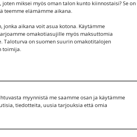
n, joten miksei myös oman talon kunto kiinnostaisi? Se on
 mitä teemme elämämme aikana.
, jonka aikana voit asua kotona. Käytämme
. Tarjoamme omakotiasujille myös maksuttomia
ve. Taloturva on suomen suurin omakotitalojen
 toimija.
apahtuvasta myynnistä me saamme osan ja käytämme
tisia, tiedotteita, uusia tarjouksia että omia