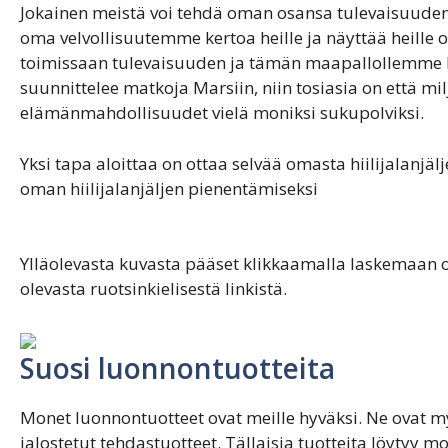
Jokainen meistä voi tehdä oman osansa tulevaisuuden e
oma velvollisuutemme kertoa heille ja näyttää heille 
toimissaan tulevaisuuden ja tämän maapallollemme 
suunnittelee matkoja Marsiin, niin tosiasia on että mi
elämänmahdollisuudet vielä moniksi sukupolviksi.
Yksi tapa aloittaa on ottaa selvää omasta hiilijalanjä
oman hiilijalanjäljen pienentämiseksi
Ylläolevasta kuvasta pääset klikkaamalla laskemaan oma
olevasta ruotsinkielisestä linkistä.
Suosi luonnontuotteita
Monet luonnontuotteet ovat meille hyväksi. Ne ovat m
jalostetut tehdastuotteet. Tällaisia tuotteita löytyy 