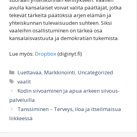
avulla kansalaiset voivat valita päättäjät, jotka
tekevät tärkeitä päätöksiä arjen elämän ja
yhteiskunnan tulevaisuuden suhteen. Siksi
vaaleihin osallistuminen on tärkeä osa
kansalaisvastuuta ja demokratian tukemista.
Lue myös:
Dropbox
(diginyt.fi)
Categories
Luettavaa
,
Markkinointi
,
Uncategorized
Tags
vaalit
Kodin siivoaminen ja apua arkeen siivous-
palveluilla
Tanssiminen – Terveys, iloa ja itseilmaisua
liikkeessä