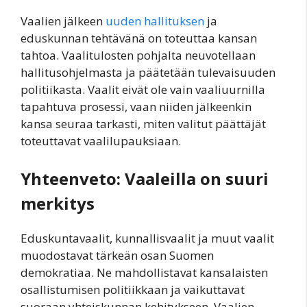
Vaalien jälkeen
uuden hallituksen
ja
eduskunnan tehtävänä on toteuttaa kansan
tahtoa. Vaalitulosten pohjalta neuvotellaan
hallitusohjelmasta ja päätetään tulevaisuuden
politiikasta. Vaalit eivät ole vain vaaliuurnilla
tapahtuva prosessi, vaan niiden jälkeenkin
kansa seuraa tarkasti, miten valitut päättäjät
toteuttavat vaalilupauksiaan.
Yhteenveto: Vaaleilla on suuri
merkitys
Eduskuntavaalit, kunnallisvaalit ja muut vaalit
muodostavat tärkeän osan Suomen
demokratiaa. Ne mahdollistavat kansalaisten
osallistumisen politiikkaan ja vaikuttavat
suoraan yhteiskunnan kehitykseen. Vaalien