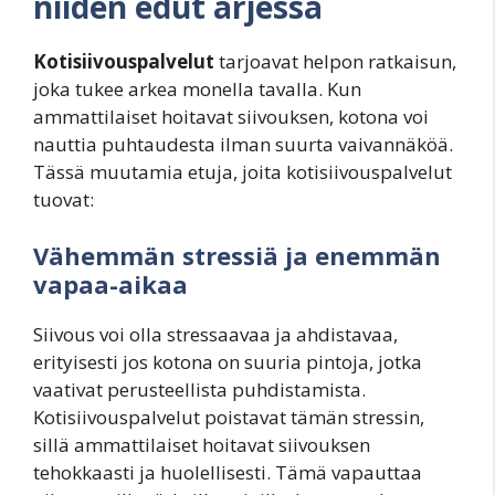
niiden edut arjessa
Kotisiivouspalvelut
tarjoavat helpon ratkaisun,
joka tukee arkea monella tavalla. Kun
ammattilaiset hoitavat siivouksen, kotona voi
nauttia puhtaudesta ilman suurta vaivannäköä.
Tässä muutamia etuja, joita kotisiivouspalvelut
tuovat:
Vähemmän stressiä ja enemmän
vapaa-aikaa
Siivous voi olla stressaavaa ja ahdistavaa,
erityisesti jos kotona on suuria pintoja, jotka
vaativat perusteellista puhdistamista.
Kotisiivouspalvelut poistavat tämän stressin,
sillä ammattilaiset hoitavat siivouksen
tehokkaasti ja huolellisesti. Tämä vapauttaa