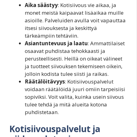
Aika säästyy
: Kotisiivous vie aikaa, ja
monet meistä kaipaavat lisäaikaa muille
asioille. Palveluiden avulla voit vapauttaa
itsesi siivouksesta ja keskittyä
tärkeämpiin tehtäviin.
Asiantuntevuus ja laatu
: Ammattilaiset
osaavat puhdistaa tehokkaasti ja
perusteellisesti. Heillä on oikeat välineet
ja tuotteet siivouksen tekemiseen oikein,
jolloin kodista tulee siisti ja raikas.
Räätälöitävyys
: Kotisiivouspalvelut
voidaan räätälöidä juuri omiin tarpeisiisi
sopiviksi. Voit valita, kuinka usein siivous
tulee tehdä ja mitä alueita kotona
puhdistetaan.
Kotisiivouspalvelut ja