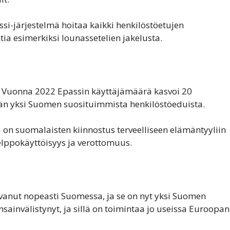
si-järjestelmä hoitaa kaikki henkilöstöetujen
htia esimerkiksi lounassetelien jakelusta.
. Vuonna 2022 Epassin käyttäjämäärä kasvoi 20
ään yksi Suomen suosituimmista henkilöstöeduista.
jä on suomalaisten kiinnostus terveelliseen elämäntyyliin
helppokäyttöisyys ja verottomuus.
svanut nopeasti Suomessa, ja se on nyt yksi Suomen
ainvälistynyt, ja sillä on toimintaa jo useissa Euroopan