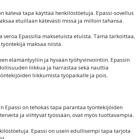
 on kätevä tapa käyttää henkilöstöetuja. Epassi-sovellus
aksaa etuillaan kätevästi missä ja milloin tahansa.
a veroa Epassilla maksetuista etuista. Tämä tarkoittaa,
 työntekijä maksaa niistä.
een elämäntyyliin ja hyvään työhyvinvointiin. Epassin
dollisuuden liikkua ja harrastaa sekä nauttia
ntekijöiden liikkumista työpaikalle ja pois.
in Epassi on tehokas tapa parantaa työntekijöiden
t terveitä ja viihtyvät työssään, ovat myös tuottavampia.
ilöstöetuja. Epassi on usein edullisempi tapa tarjota
it.