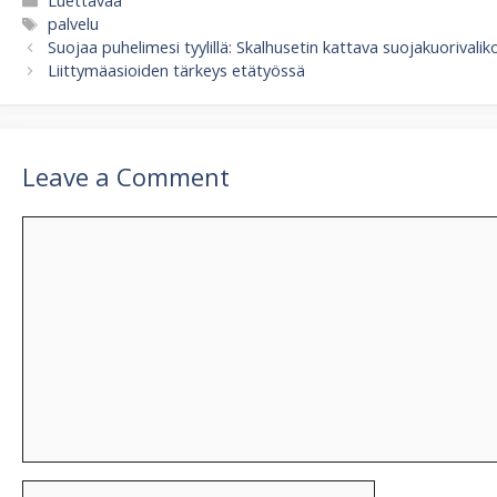
Luettavaa
Tags
palvelu
Suojaa puhelimesi tyylillä: Skalhusetin kattava suojakuorivali
Liittymäasioiden tärkeys etätyössä
Leave a Comment
Comment
Name