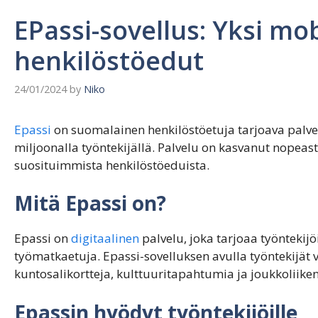
EPassi-sovellus: Yksi mob
henkilöstöedut
24/01/2024
by
Niko
Epassi
on suomalainen henkilöstöetuja tarjoava palvelu
miljoonalla työntekijällä. Palvelu on kasvanut nopeas
suosituimmista henkilöstöeduista.
Mitä Epassi on?
Epassi on
digitaalinen
palvelu, joka tarjoaa työntekijöil
työmatkaetuja. Epassi-sovelluksen avulla työntekijät 
kuntosalikortteja, kulttuuritapahtumia ja joukkoliiken
Epassin hyödyt työntekijöille