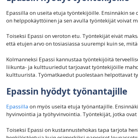
Epassilla on useita etuja työntekijöille. Ensinnäkin se
on helppokäyttöinen ja sen avulla työntekijät voivat m
Toiseksi Epassi on veroton etu. Työntekijät eivät maks
että etujen arvo on tosiasiassa suurempi kuin se, mitä
Kolmanneksi Epassi kannustaa työntekijöitä terveellis
liikunta- ja kulttuuriedut tarjoavat työntekijöille mah
kulttuurista. Työmatkaedut puolestaan helpottavat työ
Epassin hyödyt työnantajille
Epassilla
on myös useita etuja työnantajille. Ensinnäk
hyvinvointia ja työhyvinvointia. Työntekijät, jotka ova
Toiseksi Epassi on kustannustehokas tapa tarjota henk
henkilöstöetuja kuin esimerkiksi paperiset lounassetel