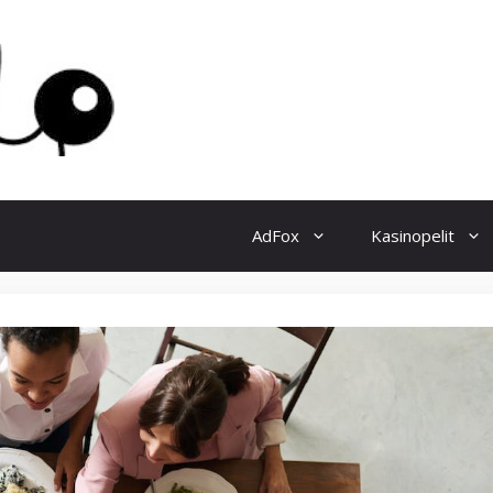
AdFox
Kasinopelit