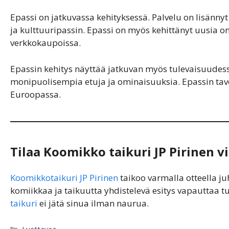
Epassi on jatkuvassa kehityksessä. Palvelu on lisännyt
ja kulttuuripassin. Epassi on myös kehittänyt uusia
verkkokaupoissa.
Epassin kehitys näyttää jatkuvan myös tulevaisuudess
monipuolisempia etuja ja ominaisuuksia. Epassin tavoi
Euroopassa.
Tilaa Koomikko taikuri JP Pirinen 
Koomikkotaikuri
JP Pirinen
taikoo varmalla otteella 
komiikkaa ja taikuutta yhdistelevä esitys vapauttaa
taikuri
ei jätä sinua ilman naurua.
Categories