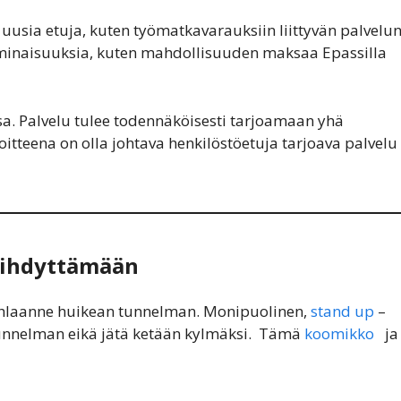
 uusia etuja, kuten työmatkavarauksiin liittyvän palvelu
 ominaisuuksia, kuten mahdollisuuden maksaa Epassilla
a. Palvelu tulee todennäköisesti tarjoamaan yhä
tteena on olla johtava henkilöstöetuja tarjoava palvelu
viihdyttämään
juhlaanne huikean tunnelman. Monipuolinen,
stand up
–
 tunnelman eikä jätä ketään kylmäksi. Tämä
koomikko
ja