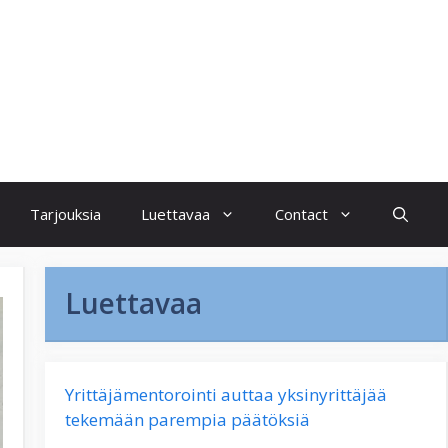
Tarjouksia
Luettavaa
Contact
Luettavaa
Yrittäjämentorointi auttaa yksinyrittäjää
tekemään parempia päätöksiä