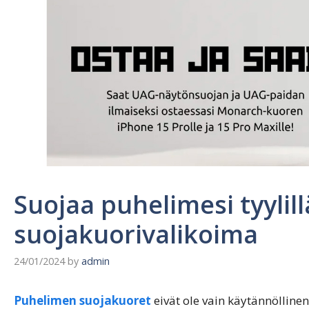
Suojaa puhelimesi tyylil
suojakuorivalikoima
24/01/2024
by
admin
Puhelimen suojakuoret
eivät ole vain käytännölline