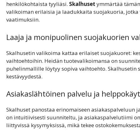
henkilökohtaista tyyliäsi.
Skalhuset
ymmärtää tämän s
valikoiman erilaisia ja laadukkaita suojakuoria, jotka 
vaatimuksiin.
Laaja ja monipuolinen suojakuorien va
Skalhusetin valikoima kattaa erilaiset suojakuoret: kest
vaihtoehtoihin. Heidän tuotevalikoimansa on suunnitel
puhelinmallille löytyy sopiva vaihtoehto. Skalhusetin 
kestävyydestä.
Asiakaslähtöinen palvelu ja helppokä
Skalhuset panostaa erinomaiseen asiakaspalveluun j
on intuitiivisesti suunniteltu, ja asiakaspalvelutiimi 
liittyvissä kysymyksissä, mikä tekee ostokokemukses