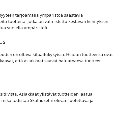
syyteen tarjoamalla ympäristöä säästäviä
ta tuotteita, jotka on valmistettu kestävän kehityksen
lua suojella ympäristöä.
tus
euden on oltava kilpailukykyisiä. Heidän tuotteensa ovat
takaavat, että asiakkaat saavat haluamansa tuotteet
iivista. Asiakkaat ylistävät tuotteiden laatua,
mikä todistaa Skalhusetin olevan luotettava ja