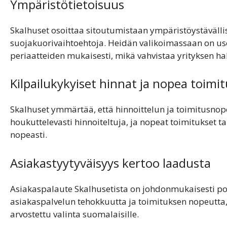
Ympäristötietoisuus
Skalhuset osoittaa sitoutumistaan ympäristöystävälli
suojakuorivaihtoehtoja. Heidän valikoimassaan on usei
periaatteiden mukaisesti, mikä vahvistaa yrityksen ha
Kilpailukykyiset hinnat ja nopea toimi
Skalhuset ymmärtää, että hinnoittelun ja toimitusnop
houkuttelevasti hinnoiteltuja, ja nopeat toimitukset 
nopeasti.
Asiakastyytyväisyys kertoo laadusta
Asiakaspalaute Skalhusetista on johdonmukaisesti posit
asiakaspalvelun tehokkuutta ja toimituksen nopeutta, 
arvostettu valinta suomalaisille.