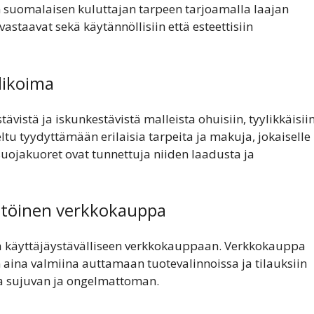
uomalaisen kuluttajan tarpeen tarjoamalla laajan
vastaavat sekä käytännöllisiin että esteettisiin
likoima
ävistä ja iskunkestävistä malleista ohuisiin, tyylikkäisii
tu tyydyttämään erilaisia tarpeita ja makuja, jokaiselle
suojakuoret ovat tunnettuja niiden laadusta ja
yttöinen verkkokauppa
a käyttäjäystävälliseen verkkokauppaan. Verkkokauppa
on aina valmiina auttamaan tuotevalinnoissa ja tilauksiin
ta sujuvan ja ongelmattoman.