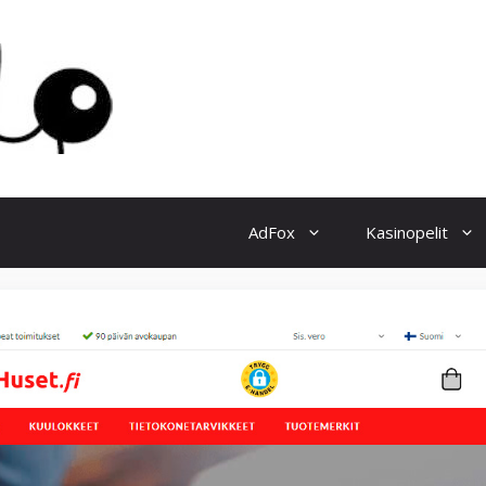
AdFox
Kasinopelit