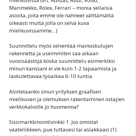
mielikuvissa (vrt. Adidas, Audi, Volvo,
Marimekko, Rolex, Ferrari – monia sellaisia
asioita, joita emme ole nähneet välttämättä
oikeasti mutta jolla on selvä kuva
mielikuvissamme…)
Suunnittelu myös selventää mainoskulujen
rakennetta ja useimmiten saa aikaan
vuosisäästöjä koska suunnittelu esimerkiksi
minun kanssani ei vie kuin 1-2 tapaamista ja
laskutettavaa työaikaa 6-10 tuntia.
Aloitetaanko sinun yrityksen graafisen
mielikuvan ja olemuksen rakentaminen ostajien
verkkokalvolle jo huomenna?
Sissimarkkinointivinkki 1: Jos omistat
vaateliikkeen, pue tuttavasi tai asiakkaasi (1)