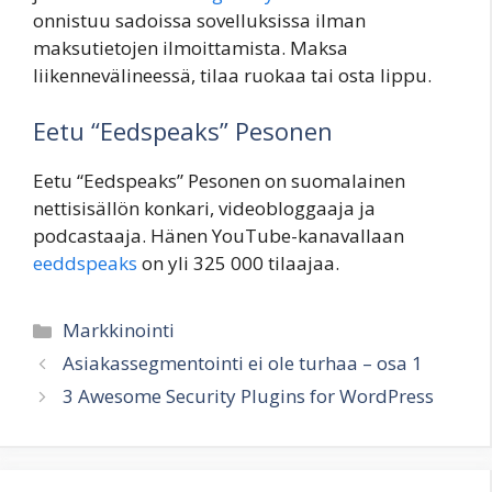
onnistuu sadoissa sovelluksissa ilman
maksutietojen ilmoittamista. Maksa
liikennevälineessä, tilaa ruokaa tai osta lippu.
Eetu “Eedspeaks” Pesonen
Eetu “Eedspeaks” Pesonen on suomalainen
nettisisällön konkari, videobloggaaja ja
podcastaaja. Hänen YouTube-kanaval­laan
eeddspeaks
on yli 325 000 tilaajaa.
Categories
Markkinointi
Asiakassegmentointi ei ole turhaa – osa 1
3 Awesome Security Plugins for WordPress