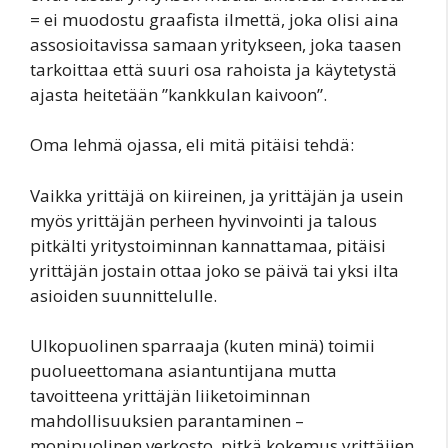
= ei muodostu graafista ilmettä, joka olisi aina
assosioitavissa samaan yritykseen, joka taasen
tarkoittaa että suuri osa rahoista ja käytetystä
ajasta heitetään ”kankkulan kaivoon”.
Oma lehmä ojassa, eli mitä pitäisi tehdä:
Vaikka yrittäjä on kiireinen, ja yrittäjän ja usein
myös yrittäjän perheen hyvinvointi ja talous
pitkälti yritystoiminnan kannattamaa, pitäisi
yrittäjän jostain ottaa joko se päivä tai yksi ilta
asioiden suunnittelulle.
Ulkopuolinen sparraaja (kuten minä) toimii
puolueettomana asiantuntijana mutta
tavoitteena yrittäjän liiketoiminnan
mahdollisuuksien parantaminen –
monipuolinen verkosto, pitkä kokemus yrittäjien