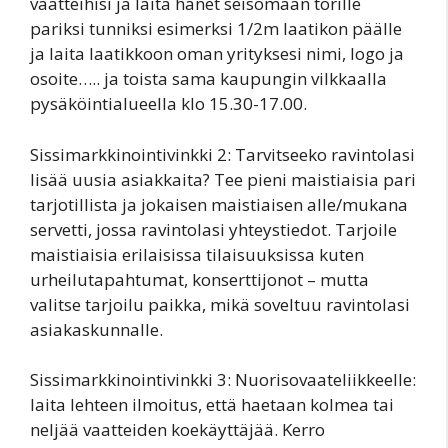
vaatteihisi ja laita hänet seisomaan torille
pariksi tunniksi esimerksi 1/2m laatikon päälle
ja laita laatikkoon oman yrityksesi nimi, logo ja
osoite….. ja toista sama kaupungin vilkkaalla
pysäköintialueella klo 15.30-17.00.
Sissimarkkinointivinkki 2: Tarvitseeko ravintolasi
lisää uusia asiakkaita? Tee pieni maistiaisia pari
tarjotillista ja jokaisen maistiaisen alle/mukana
servetti, jossa ravintolasi yhteystiedot. Tarjoile
maistiaisia erilaisissa tilaisuuksissa kuten
urheilutapahtumat, konserttijonot – mutta
valitse tarjoilu paikka, mikä soveltuu ravintolasi
asiakaskunnalle.
Sissimarkkinointivinkki 3: Nuorisovaateliikkeelle:
laita lehteen ilmoitus, että haetaan kolmea tai
neljää vaatteiden koekäyttäjää. Kerro