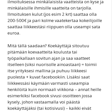
ilmoituksessa minkälaisista vaatteista on kyse ja
minkälaisille ihmisille vaatteita on tarjolla.
Ilmoituksen kulut (jos esim 2 krt) saattaa olla
200-500€ ja pari kolme vaatekertaa kokeilijoille
saattaa liikkeestäsi riippuen olla useampi sata
euroa.
Mitä tällä saadaan? Koekäyttäjä sitoutuu
pitämään koevaatteita koulusta tai
työpaikallaan sovitun ajan ja saa vaatteet
itselleen (siksi nuorisolle ainoastaan) = toimii
itse yrityksesi mallina ja puhuu liikkeesi
puolesta + kuvat facebookiin. Lisäksi saat
liikkeessäsi käymään varmasti useampia
henkilöitä kuin normaali viikkona – annat heille
esimerkiksi facebook sivusi osoitteen jossa
kysely, johon vastaamalla voi päästä
koekäyttäjäksi (tai kotisivusi) – kaikki eivät