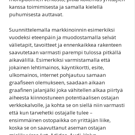
kanssa toimimisesta ja samalla kielellä
puhumisesta auttavat.
Suunnittelemalla markkinoinnin esimerkiksi
vuodeksi eteenpäin ja muodostamalla selvät
välietapit, tavoitteet ja ennenkaikkea rakenteen
saavutetaan varmasti parempi tulossa pitkällä
aikavälillä. Esimerkiksi varmistamalla että
jokainen lehtimainos, käyntikortti, esite,
ulkomainos, internet pohjautuu samaan
graafiseen olemukseen, saadaan aikaan
graafinen jalanjälki joka vähitellen alkaa piirtyä
aiheesta kiinnostuneen potentiaalisen ostajan
verkkokalvolle, ja kohta se on siellä niin varmasti
että kun tarvehetki ostajalle tulee –
ensimmäinen ostopaikka on yrittäjän liike,
koska se on saavuttanut aseman ostajan