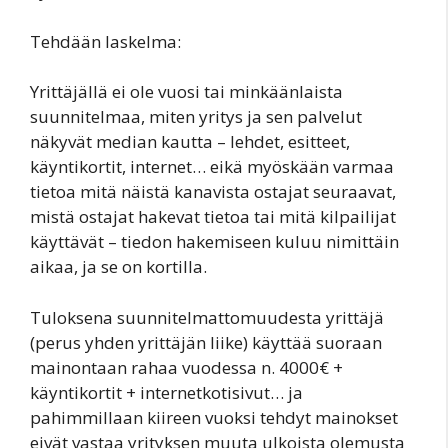
Tehdään laskelma:
Yrittäjällä ei ole vuosi tai minkäänlaista
suunnitelmaa, miten yritys ja sen palvelut
näkyvät median kautta – lehdet, esitteet,
käyntikortit, internet… eikä myöskään varmaa
tietoa mitä näistä kanavista ostajat seuraavat,
mistä ostajat hakevat tietoa tai mitä kilpailijat
käyttävät – tiedon hakemiseen kuluu nimittäin
aikaa, ja se on kortilla.
Tuloksena suunnitelmattomuudesta yrittäjä
(perus yhden yrittäjän liike) käyttää suoraan
mainontaan rahaa vuodessa n. 4000€ +
käyntikortit + internetkotisivut… ja
pahimmillaan kiireen vuoksi tehdyt mainokset
eivät vastaa yrityksen muuta ulkoista olemusta