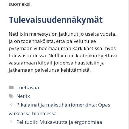
suomeksi.
Tulevaisuudennäkymät
Netflixin menestys on jatkunut jo useita vuosia,
ja on todennäköistä, että palvelu tulee
pysymään viihdemaailman kärkikastissa myös
tulevaisuudessa. Netflixin on kuitenkin kyettävä
vastaamaan kilpailijoidensa haasteisiin ja
jatkamaan palvelunsa kehittämistä.
Categories
Luettavaa
Tags
Netlix
Pikalainat ja maksuhäiriömerkintä: Opas
vaikeassa tilanteessa
Pelituolit: Mukavuutta ja ergonomiaa