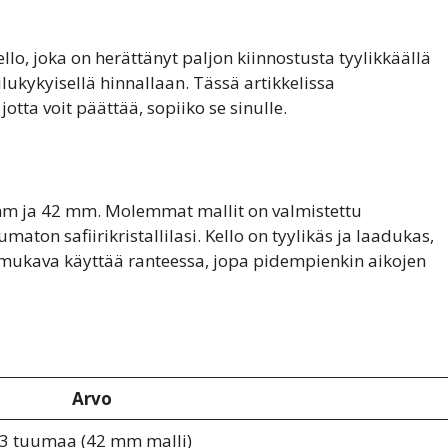
llo, joka on herättänyt paljon kiinnostusta tyylikkäällä
lukykyisellä hinnallaan. Tässä artikkelissa
tta voit päättää, sopiiko se sinulle.
mm ja 42 mm. Molemmat mallit on valmistettu
on safiirikristallilasi. Kello on tyylikäs ja laadukas,
äin mukava käyttää ranteessa, jopa pidempienkin aikojen
Arvo
43 tuumaa (42 mm malli)