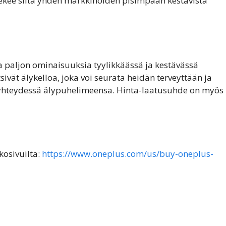
ekee siitä yhden markkinoiden pisimpään kestävistä
aa paljon ominaisuuksia tyylikkäässä ja kestävässä
sivät älykelloa, joka voi seurata heidän terveyttään ja
ä yhteydessä älypuhelimeensa. Hinta-laatusuhde on myös
kosivuilta:
https://www.oneplus.com/us/buy-oneplus-