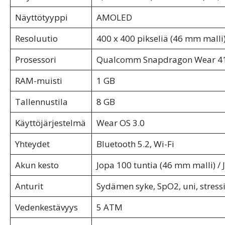
Näyttötyyppi
AMOLED
Resoluutio
400 x 400 pikseliä (46 mm malli)
Prosessori
Qualcomm Snapdragon Wear 4
RAM-muisti
1 GB
Tallennustila
8 GB
Käyttöjärjestelmä
Wear OS 3.0
Yhteydet
Bluetooth 5.2, Wi-Fi
Akun kesto
Jopa 100 tuntia (46 mm malli) / 
Anturit
Sydämen syke, SpO2, uni, stressi
Vedenkestävyys
5 ATM