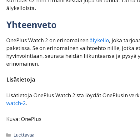
kun taas 42 mm:n malli kestää jopa 45 tuntia. Tämä t
älykelloista.
Yhteenveto
OnePlus Watch 2 on erinomainen
älykello
, joka tarjo
paketissa. Se on erinomainen vaihtoehto niille, jotka et
hyvinvointiaan, seurata heidän liikuntaansa ja pysy
erinomainen.
Lisätietoja
Lisätietoja OnePlus Watch 2:sta löydät OnePlusin verk
watch-2
.
Kuva: OnePlus
Categories
Luettavaa