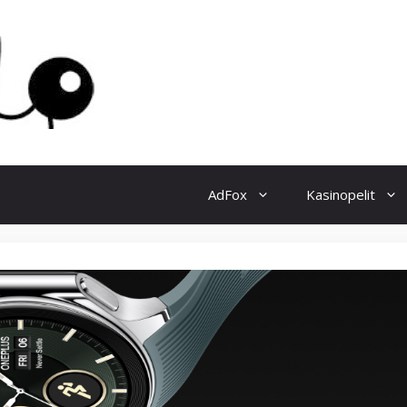
AdFox
Kasinopelit