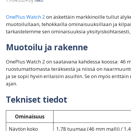
17/04/2024
by
Niko
OnePlus Watch 2
on äskettäin markkinoille tullut älyke
muotoilullaan, tehokkailla ominaisuuksillaan ja kilpai
tarkastelemme sen ominaisuuksia yksityiskohtaisesti, jo
Muotoilu ja rakenne
OnePlus Watch 2 on saatavana kahdessa koossa: 46 
ruostumattomasta teräksestä ja niissä on naarmuuntumat
ja se sopii hyvin erilaisiin asuihin. Se on myös eritt
ajan.
Tekniset tiedot
Ominaisuus
Näytön koko
1,78 tuumaa (46 mm malli) / 1,