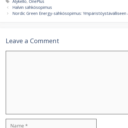
Tags
Älykello
,
OnePlus
Halvin sähkösopimus
Nordic Green Energy-sähkösopimus: Ympäristöystävälliseen a
Leave a Comment
Comment
Name