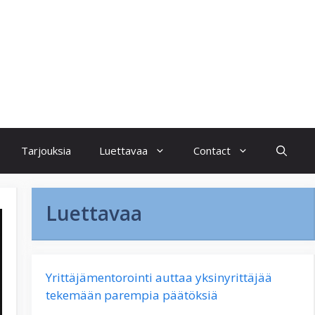
Tarjouksia
Luettavaa
Contact
Luettavaa
Yrittäjämentorointi auttaa yksinyrittäjää
tekemään parempia päätöksiä