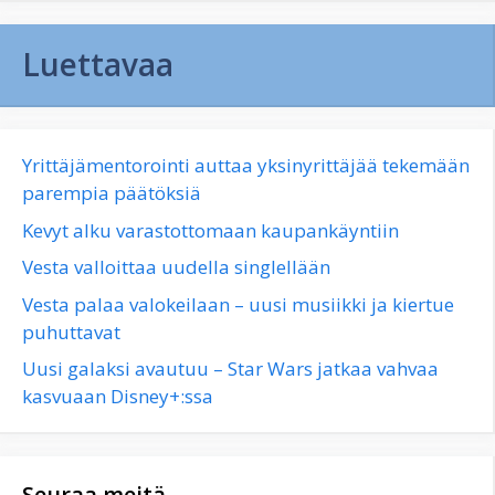
Luettavaa
Yrittäjämentorointi auttaa yksinyrittäjää tekemään
parempia päätöksiä
Kevyt alku varastottomaan kaupankäyntiin
Vesta valloittaa uudella singlellään
Vesta palaa valokeilaan – uusi musiikki ja kiertue
puhuttavat
Uusi galaksi avautuu – Star Wars jatkaa vahvaa
kasvuaan Disney+:ssa
Seuraa meitä