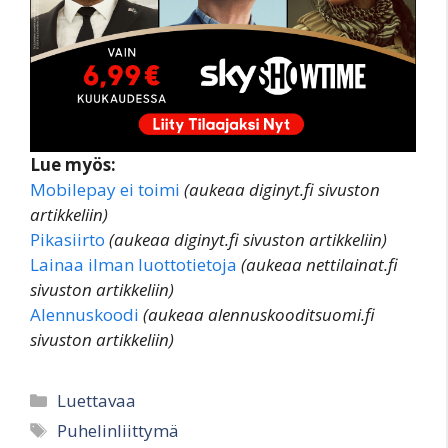
Lue myös:
Mobilepay ei toimi
(aukeaa diginyt.fi sivuston
artikkeliin)
Pikasiirto
(aukeaa diginyt.fi sivuston artikkeliin)
Lainaa ilman luottotietoja
(aukeaa nettilainat.fi
sivuston artikkeliin)
Alennuskoodi
(aukeaa alennuskooditsuomi.fi
sivuston artikkeliin)
Categories
Luettavaa
Tags
Puhelinliittymä