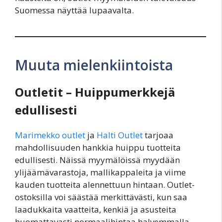
Suomessa näyttää lupaavalta.
Muuta mielenkiintoista
Outletit – Huippumerkkejä
edullisesti
Marimekko outlet
ja
Halti Outlet
tarjoaa
mahdollisuuden hankkia huippu tuotteita
edullisesti. Näissä myymälöissä myydään
ylijäämävarastoja, mallikappaleita ja viime
kauden tuotteita alennettuun hintaan. Outlet-
ostoksilla voi säästää merkittävästi, kun saa
laadukkaita vaatteita, kenkiä ja asusteita
huomattavasti normaalihintaa halvemmalla.