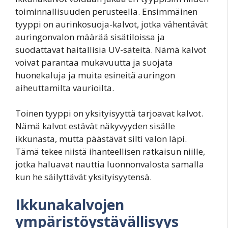
toiminnallisuuden perusteella. Ensimmäinen
tyyppi on aurinkosuoja-kalvot, jotka vähentävät
auringonvalon määrää sisätiloissa ja
suodattavat haitallisia UV-säteitä. Nämä kalvot
voivat parantaa mukavuutta ja suojata
huonekaluja ja muita esineitä auringon
aiheuttamilta vaurioilta.
Toinen tyyppi on yksityisyyttä tarjoavat kalvot.
Nämä kalvot estävät näkyvyyden sisälle
ikkunasta, mutta päästävät silti valon läpi.
Tämä tekee niistä ihanteellisen ratkaisun niille,
jotka haluavat nauttia luonnonvalosta samalla
kun he säilyttävät yksityisyytensä.
Ikkunakalvojen
ympäristöystävällisyys