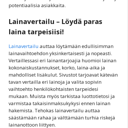
potentiaalisia asiakkaita.
Lainavertailu – Löydä paras
laina tarpeisiisi!
Lainavertailu
auttaa löytämään edullisimman
lainavaihtoehdon yksinkertaisesti ja nopeasti.
Vertaillessasi eri lainantarjoajia huomioi lainan
kokonaiskustannukset, korko, laina-aika ja
mahdolliset lisäkulut. Sivustot tarjoavat kätevän
tavan vertailla eri lainoja ja valita sopivin
vaihtoehto henkilökohtaisten tarpeidesi
mukaan. Muista myös tarkistaa luottotietosi ja
varmistaa takaisinmaksukykysi ennen lainan
hakemista. Tehokas lainavertailu auttaa
säästämään rahaa ja välttämään turhia riskejä
lainanottoon liittyen.