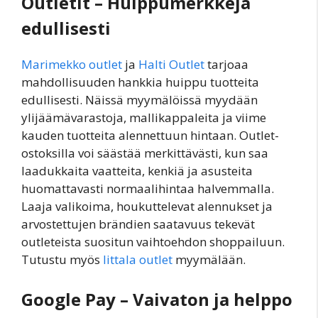
Outletit – Huippumerkkejä
edullisesti
Marimekko outlet
ja
Halti Outlet
tarjoaa
mahdollisuuden hankkia huippu tuotteita
edullisesti. Näissä myymälöissä myydään
ylijäämävarastoja, mallikappaleita ja viime
kauden tuotteita alennettuun hintaan. Outlet-
ostoksilla voi säästää merkittävästi, kun saa
laadukkaita vaatteita, kenkiä ja asusteita
huomattavasti normaalihintaa halvemmalla.
Laaja valikoima, houkuttelevat alennukset ja
arvostettujen brändien saatavuus tekevät
outleteista suositun vaihtoehdon shoppailuun.
Tutustu myös
Iittala outlet
myymälään.
Google Pay – Vaivaton ja helppo