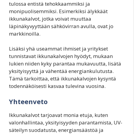
tulossa entistä tehokkaammiksi ja
monipuolisemmiksi. Esimerkiksi älykkäät
ikkunakalvot, jotka voivat muuttaa
läpinäkyvyyttään sähkövirran avulla, ovat jo
markkinoilla.
Lisäksi yhä useammat ihmiset ja yritykset
tunnistavat ikkunakalvojen hyödyt, mukaan
lukien niiden kyky parantaa mukavuutta, lisätä
yksityisyyttä ja vähentää energiankulutusta.
Tämä tarkoittaa, että ikkunakalvojen kysyntä
todennäköisesti kasvaa tulevina vuosina.
Yhteenveto
Ikkunakalvot tarjoavat monia etuja, kuten
valonhallintaa, yksityisyyden parantamista, UV-
säteilyn suodatusta, energiansäästöä ja