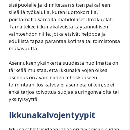
sisäpuolelle ja kiinnitetään sitten paikalleen
sileällä työkalulla, kuten luottokortilla,
poistamalla samalla mahdolliset ilmakuplat.
Tämä tekee ikkunakalvoista käytännöllisen
vaihtoehdon niille, jotka etsivät helppoa ja
edullista tapaa parantaa kotinsa tai toimistonsa
mukavuutta.
Asennuksen yksinkertaisuudesta huolimatta on
tärkeää muistaa, että ikkunakalvojen oikea
asennus on avain niiden tehokkaaseen
toimintaan. Jos kalvoa ei asenneta oikein, se ei
ehkä tarjoa toivottua suojaa auringonvalolta tai
yksityisyyttä.
Ikkunakalvojentyypit
Ikkunakalvot voidaan jakaa eri tyyppisiin niiden