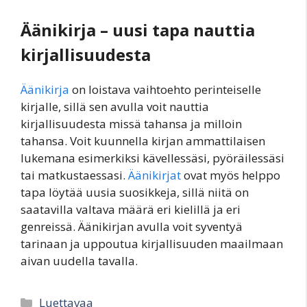
Äänikirja – uusi tapa nauttia
kirjallisuudesta
Äänikirja
on loistava vaihtoehto perinteiselle
kirjalle, sillä sen avulla voit nauttia
kirjallisuudesta missä tahansa ja milloin
tahansa. Voit kuunnella kirjan ammattilaisen
lukemana esimerkiksi kävellessäsi, pyöräilessäsi
tai matkustaessasi.
Äänikirjat
ovat myös helppo
tapa löytää uusia suosikkeja, sillä niitä on
saatavilla valtava määrä eri kielillä ja eri
genreissä. Äänikirjan avulla voit syventyä
tarinaan ja uppoutua kirjallisuuden maailmaan
aivan uudella tavalla.
Categories
Luettavaa