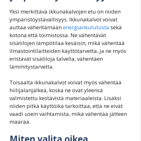
Yksi merkittävä ikkunakalvojen etu on niiden
ympäristöystävällisyys. Ikkunakalvot voivat
auttaa vähentämään
energiankulutusta
sekä
kotona että toimistossa. Ne vähentävät
sisätilojen lämpötilaa kesäisin, mikä vähentää
ilmastointilaitteiden käyttötarvetta, ja ne myös
eristävät sisätiloja talvella, vähentäen
lämmitystarvetta.
Toisaalta ikkunakalvot voivat myös vähentää
hiilijalanjälkeä, koska ne ovat yleensä
valmistettu kestävistä materiaaleista. Lisäksi
niiden pitkä käyttöikä tarkoittaa, että ne eivät
vaadi usein vaihtamista, mikä vähentää jätteen
määrää.
Miten valita oikea