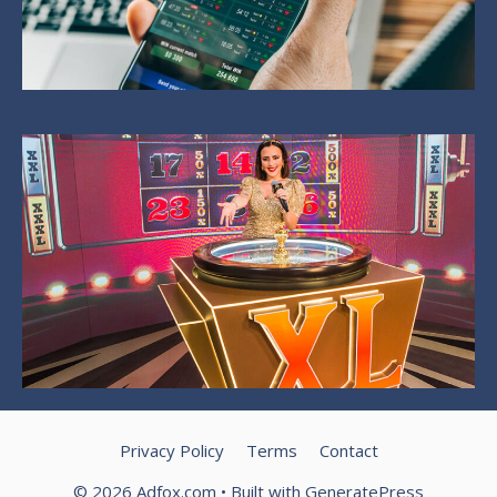
Privacy Policy
Terms
Contact
© 2026 Adfox.com
• Built with
GeneratePress