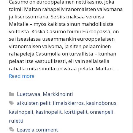
Casumo on eurooppalainen nettikasino, joka
toimii Maltan rahapeliviranomaisten valvomana
ja lisenssoimana. Se siis maksaa veronsa
Maltalle – myös kaikista sinun mahdollisista
voitoista. Koska Casumo toimii Euroopassa, on
se itseasiassa useammankin eurooppalaisen
viranomaisen valvoma, ja siten pelaaminen
rahapelejä Casumolla on turvallista – kunhan
pelaat itse vastuullisesti, eli vain sellaisella
rahalla mitä sinulla on varaa pelata. Maltan …
Read more
Categories
Luettavaa
,
Markkinointi
Tags
aikuisten pelit
,
ilmaiskierros
,
kasinobonus
,
kasinopeli
,
kasinopelit
,
korttipelit
,
onnenpeli
,
ruletti
Leave a comment