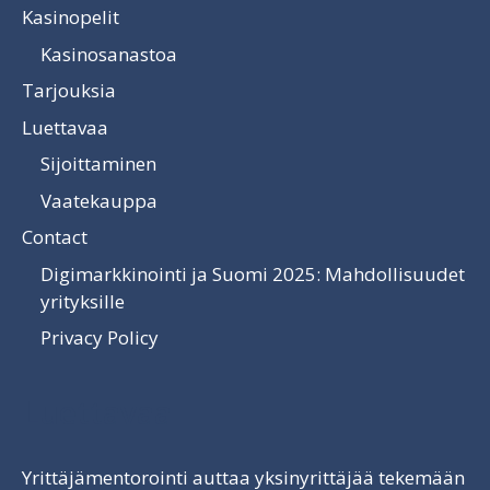
Kasinopelit
Kasinosanastoa
Tarjouksia
Luettavaa
Sijoittaminen
Vaatekauppa
Contact
Digimarkkinointi ja Suomi 2025: Mahdollisuudet
yrityksille
Privacy Policy
Luettavaa
Yrittäjämentorointi auttaa yksinyrittäjää tekemään