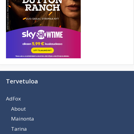
Tervetuloa
AdFox
About
Mainonta
Tarina