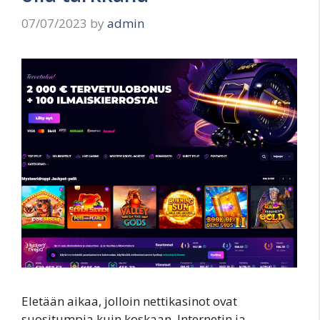
07/07/2023
by
admin
Eletään aikaa, jolloin nettikasinot ovat
suositumpia kuin koskaan. Internetin ja