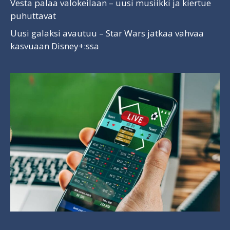
Vesta palaa valokeilaan – uusi musiikki ja kiertue
puhuttavat
Uusi galaksi avautuu – Star Wars jatkaa vahvaa
kasvuaan Disney+:ssa