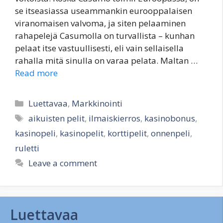
se itseasiassa useammankin eurooppalaisen
viranomaisen valvoma, ja siten pelaaminen
rahapelejä Casumolla on turvallista – kunhan
pelaat itse vastuullisesti, eli vain sellaisella
rahalla mitä sinulla on varaa pelata. Maltan …
Read more
Categories
Luettavaa
,
Markkinointi
Tags
aikuisten pelit
,
ilmaiskierros
,
kasinobonus
,
kasinopeli
,
kasinopelit
,
korttipelit
,
onnenpeli
,
ruletti
Leave a comment
Luettavaa