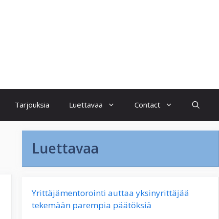
Tarjouksia
Luettavaa
Contact
Luettavaa
Yrittäjämentorointi auttaa yksinyrittäjää
tekemään parempia päätöksiä