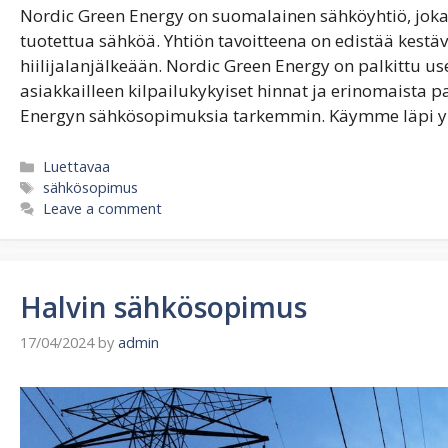
Nordic Green Energy on suomalainen sähköyhtiö, joka 
tuotettua sähköä. Yhtiön tavoitteena on edistää kest
hiilijalanjälkeään. Nordic Green Energy on palkittu u
asiakkailleen kilpailukykyiset hinnat ja erinomaista 
Energyn sähkösopimuksia tarkemmin. Käymme läpi y
Categories
Luettavaa
Tags
sähkösopimus
Leave a comment
Halvin sähkösopimus
17/04/2024
by
admin