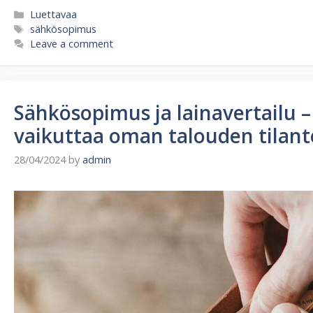
Categories
Luettavaa
Tags
sähkösopimus
Leave a comment
Sähkösopimus ja lainavertailu 
vaikuttaa oman talouden tilan
28/04/2024
by
admin