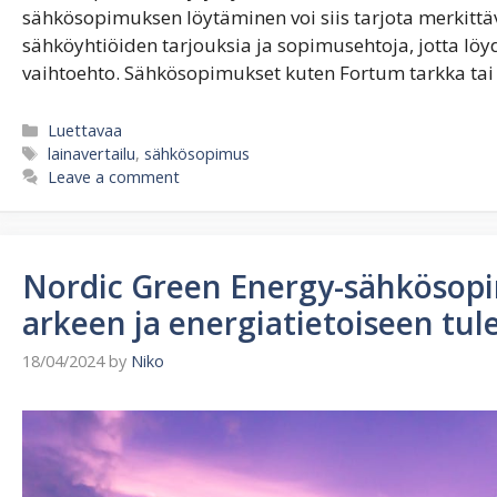
sähkösopimuksen löytäminen voi siis tarjota merkittävi
sähköyhtiöiden tarjouksia ja sopimusehtoja, jotta löyd
vaihtoehto. Sähkösopimukset kuten Fortum tarkka tai
Categories
Luettavaa
Tags
lainavertailu
,
sähkösopimus
Leave a comment
Nordic Green Energy-sähkösopi
arkeen ja energiatietoiseen tu
18/04/2024
by
Niko