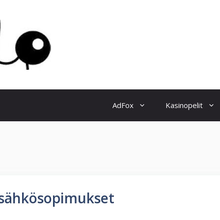
AdFox
Kasinopelit
 sähkösopimukset