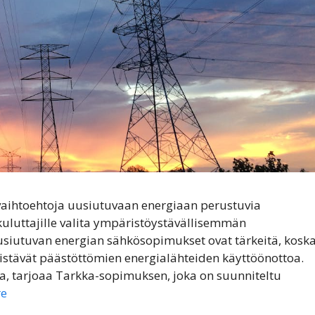
 vaihtoehtoja uusiutuvaan energiaan perustuvia
luttajille valita ympäristöystävällisemmän
usiutuvan energian sähkösopimukset ovat tärkeitä, kosk
edistävät päästöttömien energialähteiden käyttöönottoa.
a, tarjoaa Tarkka-sopimuksen, joka on suunniteltu
re