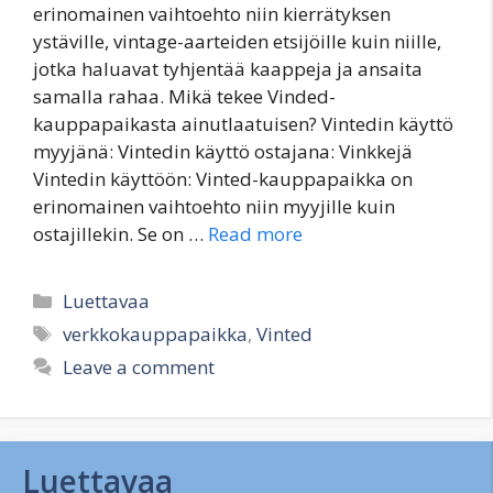
erinomainen vaihtoehto niin kierrätyksen
ystäville, vintage-aarteiden etsijöille kuin niille,
jotka haluavat tyhjentää kaappeja ja ansaita
samalla rahaa. Mikä tekee Vinded-
kauppapaikasta ainutlaatuisen? Vintedin käyttö
myyjänä: Vintedin käyttö ostajana: Vinkkejä
Vintedin käyttöön: Vinted-kauppapaikka on
erinomainen vaihtoehto niin myyjille kuin
ostajillekin. Se on …
Read more
Categories
Luettavaa
Tags
verkkokauppapaikka
,
Vinted
Leave a comment
Luettavaa