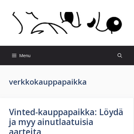
Skip
to
content
Menu
verkkokauppapaikka
Vinted-kauppapaikka: Löydä
ja myy ainutlaatuisia
aarteita