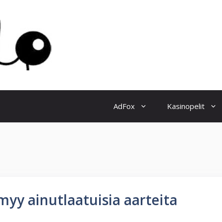
AdFox
Kasinopelit
yy ainutlaatuisia aarteita