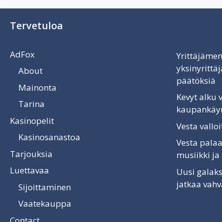
Luetta
Tervetuloa
AdFox
Yrittäjämen
yksinyritt
About
päätöksiä
Mainonta
Kevyt alku
Tarina
kaupankäyn
Kasinopelit
Vesta vallo
Kasinosanastoa
Vesta palaa
Tarjouksia
musiikki ja
Luettavaa
Uusi galaks
jatkaa vah
Sijoittaminen
Vaatekauppa
Contact