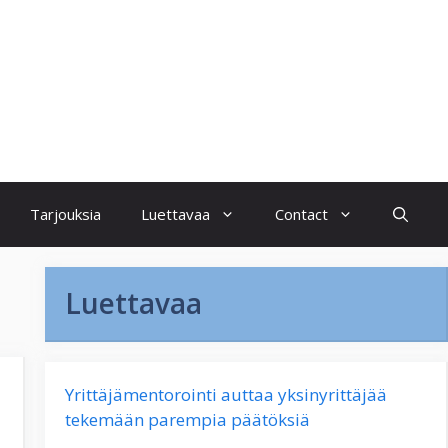
Tarjouksia
Luettavaa
Contact
Luettavaa
Yrittäjämentorointi auttaa yksinyrittäjää
tekemään parempia päätöksiä