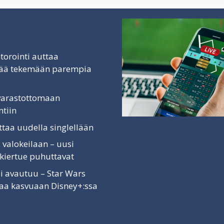
vaa
torointi auttaa
äjää tekemään parempia
 varastottomaan
tiin
ittaa uudella singlellään
 valokeilaan – uusi
 kiertue puhuttavat
i avautuu – Star Wars
vaa kasvuaan Disney+:ssa