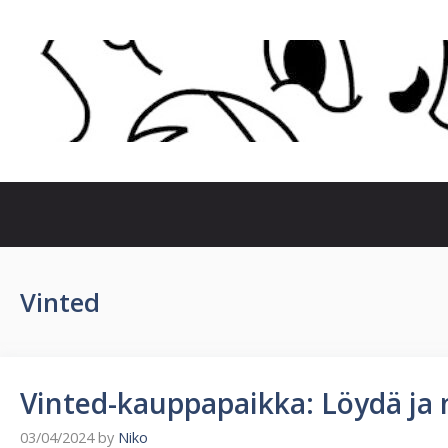
Skip
to
content
Vinted
Vinted-kauppapaikka: Löydä ja m
03/04/2024
by
Niko