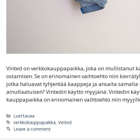
Vinted on verkkokauppapaikka, joka on mullistanut k
ostamisen. Se on erinomainen vaihtoehto niin kierrätykse
jotka haluavat tyhjentää kaappeja ja ansaita samall
ainutlaatuisen? Vintedin käyttö myyjänä: Vintedin käyt
kauppapaikka on erinomainen vaihtoehto niin myyjille 
Categories
Luettavaa
Tags
verkkokauppapaikka
,
Vinted
Leave a comment