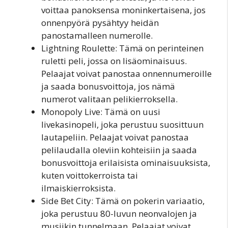
voittaa panoksensa moninkertaisena, jos
onnenpyörä pysähtyy heidän
panostamalleen numerolle.
Lightning Roulette: Tämä on perinteinen
ruletti peli, jossa on lisäominaisuus.
Pelaajat voivat panostaa onnennumeroille
ja saada bonusvoittoja, jos nämä
numerot valitaan pelikierroksella.
Monopoly Live: Tämä on uusi
livekasinopeli, joka perustuu suosittuun
lautapeliin. Pelaajat voivat panostaa
pelilaudalla oleviin kohteisiin ja saada
bonusvoittoja erilaisista ominaisuuksista,
kuten voittokerroista tai
ilmaiskierroksista.
Side Bet City: Tämä on pokerin variaatio,
joka perustuu 80-luvun neonvalojen ja
musiikin tunnelmaan. Pelaajat voivat