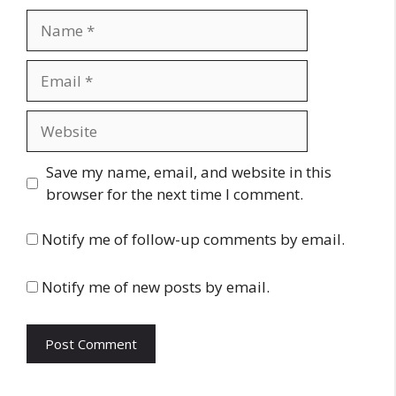
Name
Email
Website
Save my name, email, and website in this
browser for the next time I comment.
Notify me of follow-up comments by email.
Notify me of new posts by email.