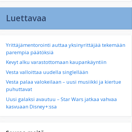
Luettavaa
Yrittäjämentorointi auttaa yksinyrittäjää tekemään
parempia päätöksiä
Kevyt alku varastottomaan kaupankäyntiin
Vesta valloittaa uudella singlellään
Vesta palaa valokeilaan – uusi musiikki ja kiertue
puhuttavat
Uusi galaksi avautuu – Star Wars jatkaa vahvaa
kasvuaan Disney+:ssa