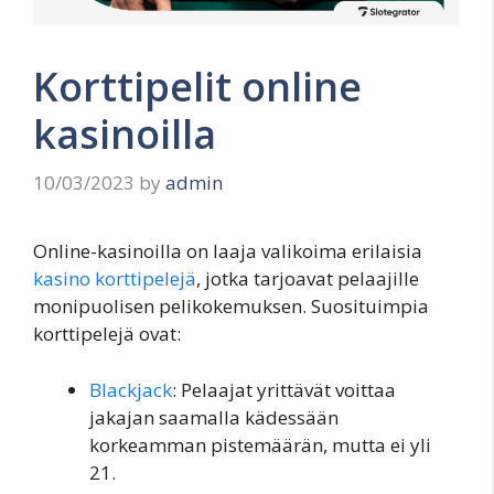
Korttipelit online
kasinoilla
10/03/2023
by
admin
Online-kasinoilla on laaja valikoima erilaisia
kasino korttipelejä
, jotka tarjoavat pelaajille
monipuolisen pelikokemuksen. Suosituimpia
korttipelejä ovat:
Blackjack
: Pelaajat yrittävät voittaa
jakajan saamalla kädessään
korkeamman pistemäärän, mutta ei yli
21.