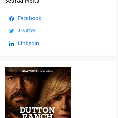
Seuraa meitä
Facebook
Twitter
Linkedin