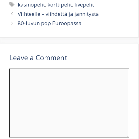
Tags
kasinopelit
,
korttipelit
,
livepelit
Viihteelle – viihdettä ja jännitystä
80-luvun pop Euroopassa
Leave a Comment
Comment