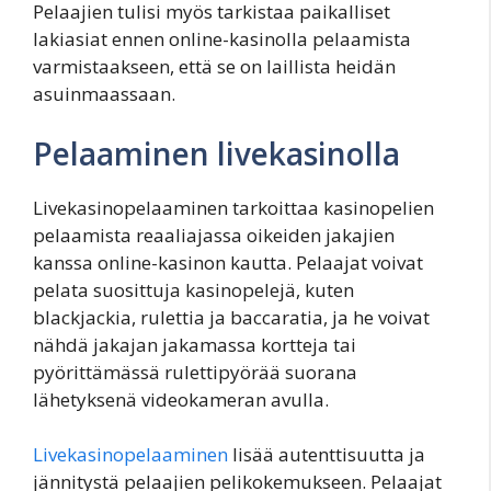
Pelaajien tulisi myös tarkistaa paikalliset
lakiasiat ennen online-kasinolla pelaamista
varmistaakseen, että se on laillista heidän
asuinmaassaan.
Pelaaminen livekasinolla
Livekasinopelaaminen tarkoittaa kasinopelien
pelaamista reaaliajassa oikeiden jakajien
kanssa online-kasinon kautta. Pelaajat voivat
pelata suosittuja kasinopelejä, kuten
blackjackia, rulettia ja baccaratia, ja he voivat
nähdä jakajan jakamassa kortteja tai
pyörittämässä rulettipyörää suorana
lähetyksenä videokameran avulla.
Livekasinopelaaminen
lisää autenttisuutta ja
jännitystä pelaajien pelikokemukseen. Pelaajat