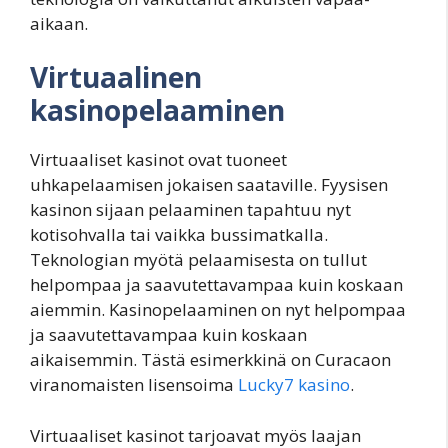
aikaan.
Virtuaalinen
kasinopelaaminen
Virtuaaliset kasinot ovat tuoneet
uhkapelaamisen jokaisen saataville. Fyysisen
kasinon sijaan pelaaminen tapahtuu nyt
kotisohvalla tai vaikka bussimatkalla.
Teknologian myötä pelaamisesta on tullut
helpompaa ja saavutettavampaa kuin koskaan
aiemmin. Kasinopelaaminen on nyt helpompaa
ja saavutettavampaa kuin koskaan
aikaisemmin. Tästä esimerkkinä on Curacaon
viranomaisten lisensoima
Lucky7 kasino
.
Virtuaaliset kasinot tarjoavat myös laajan