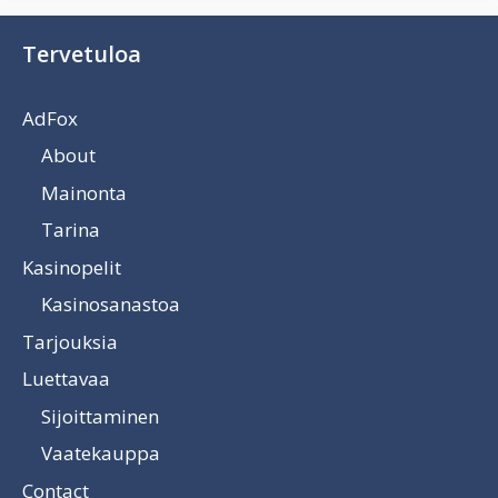
Tervetuloa
AdFox
About
Mainonta
Tarina
Kasinopelit
Kasinosanastoa
Tarjouksia
Luettavaa
Sijoittaminen
Vaatekauppa
Contact