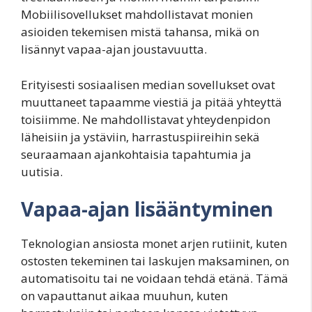
Mobiilisovellukset mahdollistavat monien
asioiden tekemisen mistä tahansa, mikä on
lisännyt vapaa-ajan joustavuutta.
Erityisesti sosiaalisen median sovellukset ovat
muuttaneet tapaamme viestiä ja pitää yhteyttä
toisiimme. Ne mahdollistavat yhteydenpidon
läheisiin ja ystäviin, harrastuspiireihin sekä
seuraamaan ajankohtaisia tapahtumia ja
uutisia.
Vapaa-ajan lisääntyminen
Teknologian ansiosta monet arjen rutiinit, kuten
ostosten tekeminen tai laskujen maksaminen, on
automatisoitu tai ne voidaan tehdä etänä. Tämä
on vapauttanut aikaa muuhun, kuten