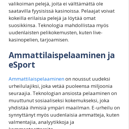
valikoiman pelejä, joita ei välttämättä ole
saatavilla fyysisissä kasinoissa. Pelaajat voivat
kokeilla erilaisia pelejä ja löytää omat
suosikkinsa. Teknologia mahdollistaa myös
uudenlaisten pelikokemusten, kuten live-
kasinopelien, tarjoamisen.
Ammattilaispelaaminen ja
eSport
Ammattilaispelaaminen
on noussut uudeksi
urheilulajiksi, joka vetää puoleensa miljoonia
seuraajia. Teknologian ansiosta pelaaminen on
muuttunut sosiaaliseksi kokemukseksi, joka
yhdistää ihmisiä ympäri maailman. E-urheilu on
synnyttänyt myös uudenlaisia ammatteja, kuten
valmentajia, analyytikkoja ja