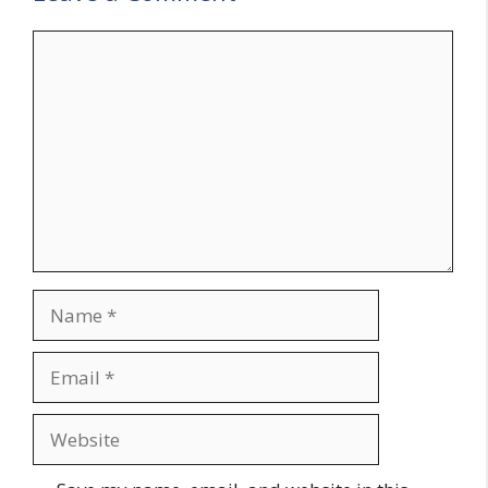
Comment
Name
Email
Website