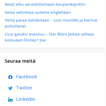
Kevyt alku varastottomaan kaupankäyntiin
Vesta valloittaa uudella singlellään
Vesta palaa valokeilaan – uusi musiikki ja kiertue
puhuttavat
Uusi galaksi avautuu – Star Wars jatkaa vahvaa
kasvuaan Disney+:ssa
Seuraa meitä
Facebook
Twitter
Linkedin