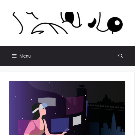
Skip
to
content
Menu